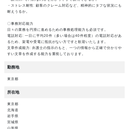
・ストレス耐性: 顧客のクレーム対応など、精神的にタフな状況にも
耐えうるか。
〇事務対応能力
日々の業務を円滑に進めるための事務処理能力も必須です。
電話対応: 一日に平均20件（多い場合は40件程度）の電話対応があ
るため、架電や受電に抵抗がない方ですと歓迎いたします。
文章作成能力: 弁護士の指示のもと、一つの情報から正確で分かりや
すい文章を作成する能力を重視しております。
勤務地
東京都
所在地
東京都
北海道
岩手県
宮城県
山形県