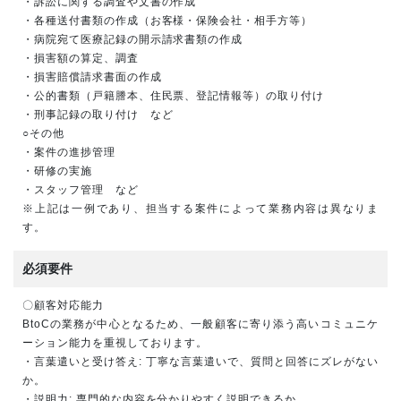
・訴訟に関する調査や文書の作成
・各種送付書類の作成（お客様・保険会社・相手方等）
・病院宛て医療記録の開示請求書類の作成
・損害額の算定、調査
・損害賠償請求書面の作成
・公的書類（戸籍謄本、住民票、登記情報等）の取り付け
・刑事記録の取り付け など
○その他
・案件の進捗管理
・研修の実施
・スタッフ管理 など
※上記は一例であり、担当する案件によって業務内容は異なりま
す。
必須要件
〇顧客対応能力
BtoCの業務が中心となるため、一般顧客に寄り添う高いコミュニケ
ーション能力を重視しております。
・言葉遣いと受け答え: 丁寧な言葉遣いで、質問と回答にズレがない
か。
・説明力: 専門的な内容を分かりやすく説明できるか。