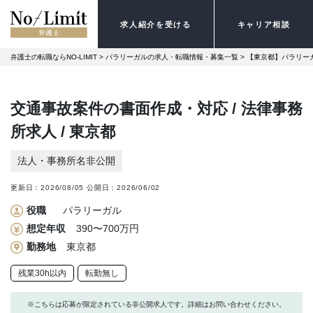
求人紹介を受ける
キャリア相談
弁護士の転職ならNO-LIMIT
 > 
パラリーガルの求人・転職情報・募集一覧
 > 
【東京都】パラリー
交通事故案件の書面作成・対応 / 法律事務
所求人 / 東京都
法人・事務所名非公開
更新日：
2026/08/05
公開日：
2026/06/02
役職
パラリーガル
想定年収
390〜700万円
勤務地
東京都
残業30h以内
転勤無し
※こちらは応募が限定されている非公開求人です。詳細はお問い合わせください。