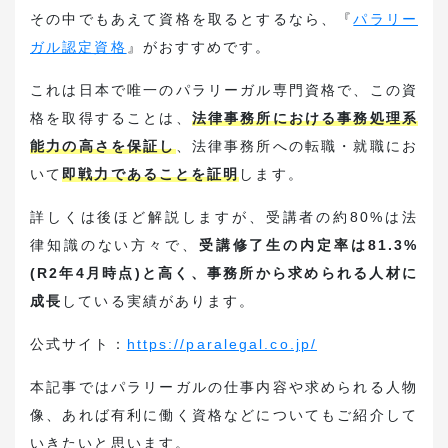
その中でもあえて資格を取るとするなら、『
パラリー
ガル認定資格
』がおすすめです。
これは日本で唯一のパラリーガル専門資格で、この資
格を取得することは、
法律事務所における事務処理系
能力の高さを保証し
、法律事務所への転職・就職にお
いて
即戦力であることを証明
します。
詳しくは後ほど解説しますが、受講者の約80%は法
律知識のない方々で、
受講修了生の内定率は81.3%
(R2年4月時点)と高く、事務所から求められる人材に
成長
している実績があります。
公式サイト：
https://paralegal.co.jp/
本記事ではパラリーガルの仕事内容や求められる人物
像、あれば有利に働く資格などについてもご紹介して
いきたいと思います。