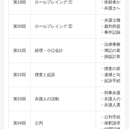
第19回
ロールプレイング ①
・依頼者からの
・弁護士への報
・弁護士職務上
第20回
ロールプレイング ②
・裁判所提出書
・事件記録の作
・法律事務所の
第21回
経理・小口会計
・簿記の基礎
・損益計算書と
・捜査の原則
第22回
捜査と起訴
・逮捕と勾留手
・起訴手続き
・刑事弁護の目
第23回
弁護人の活動
・弁護人の選任
・弁護人選任届
・公判手続きの
第24回
公判
・保釈請求
・伝聞証拠と刑