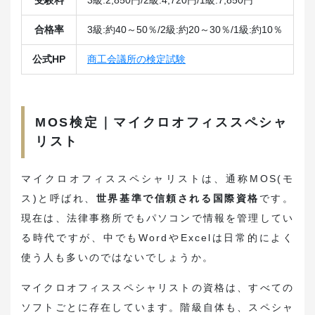
受験料
3級:2,850円/2級:4,720円/1級:7,850円
合格率
3級:約40～50％/2級:約20～30％/1級:約10％
公式HP
商工会議所の検定試験
MOS検定｜マイクロオフィススペシャ
リスト
マイクロオフィススペシャリストは、通称MOS(モ
ス)と呼ばれ、
世界基準で信頼される国際資格
です。
現在は、法律事務所でもパソコンで情報を管理してい
る時代ですが、中でもWordやExcelは日常的によく
使う人も多いのではないでしょうか。
マイクロオフィススペシャリストの資格は、すべての
ソフトごとに存在しています。階級自体も、スペシャ