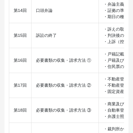
・弁論主義の内
第14回
口頭弁論
・証拠の準備と
・期日の種類と
・訴えの取下げ
第15回
訴訟の終了
・判決後の事務
・上訴（控訴，
・戸籍記載事項
第16回
必要書類の収集・請求方法 ①
・戸籍及び改製
・住民票の写し
・不動産登記事
第17回
必要書類の収集・請求方法 ②
・不動産登記事
・固定資産評価
・商業及び法人
第18回
必要書類の収集・請求方法 ③
・自動車登録事
・弁護士照会制
・裁判所からの