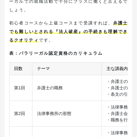
ーガルでの就職活動で十分にプラスに働くと言えるで
しょう。
初心者コースから上級コースまで受講すれば、
弁護士
でも難しいとされる『法人破産』の手続きも理解でき
るクオリティ
です。
表：パラリーガル認定資格のカリキュラム
回数
テーマ
主な講義内容
・弁護士の使命
第1回
弁護士の職務
・弁護士の守秘
・条文の引き方
・法律事務所の
第2回
法律事務所の形態
・弁護士会の活
・職務を行い得
・法律事務職員