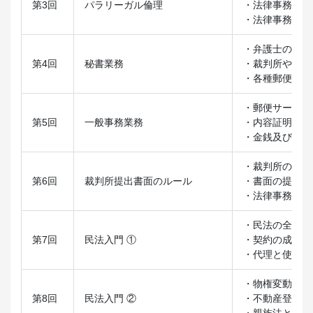
第3回
パラリーガル倫理
・法律事務職員
・法律事務職員
・弁護士のスケ
第4回
秘書業務
・裁判所や依頼
・各種郵便物と
・郵便サービス
第5回
一般事務業務
・内容証明郵便
・金銭及び物品
・裁判所の標準
第6回
裁判所提出書面のルール
・書面の提出方
・法律事務所で
・民法の全体像
第7回
民法入門 ①
・契約の成立と
・代理と使者
・物権変動
第8回
民法入門 ②
・不動産登記と
・親族法と相続