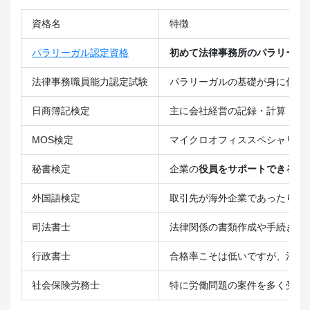
資格名
特徴
パラリーガル認定資格
初めて法律事務所のパラリーガ
法律事務職員能力認定試験
パラリーガルの基礎が身に付く
日商簿記検定
主に会社経営の記録・計算・処
MOS検定
マイクロオフィススペシャリス
秘書検定
企業の
役員をサポートできる知
外国語検定
取引先が海外企業であったり、
司法書士
法律関係の書類作成や手続きな
行政書士
合格率こそは低いですが、法律
社会保険労務士
特に労働問題の案件を多く受け