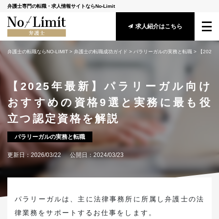
弁護士専門の転職・求人情報サイトならNo-Limit
求人紹介はこちら
弁護士の転職ならNO-LIMIT
 > 
弁護士の転職成功ガイド
 > 
パラリーガルの実務と転職
 > 
【202
サービス概要
【2025年最新】パラリーガル向け
転職成功ガイド
おすすめの資格9選と実務に最も役
求人情報
立つ認定資格を解説
アドバイザー紹介
パラリーガルの実務と転職
更新日：
2026/03/22
公開日：
2024/03/23
安心してご利用頂くために
守秘義務に関する基本方針
メールマガジン登録
パラリーガルは、主に法律事務所に所属し弁護士の法
律業務をサポートするお仕事をします。