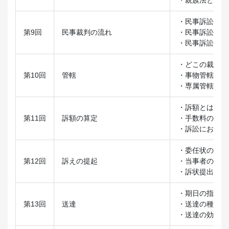
・民事訴訟とは
第9回
民事裁判の流れ
・民事訴訟の全
・民事訴訟以外
・どこの裁判所
第10回
管轄
・事物管轄と土
・専属管轄と任
・訴額とは
第11回
訴額の算定
・手数料の計算
・訴訟における
・委任状の作成
第12回
訴えの提起
・当事者の表示
・訴状提出に必
・期日の指定
第13回
送達
・送達の種類（
・送達の効力