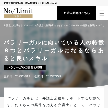
弁護士専門の転職・求人情報サイトならNo-Limit
求人紹介はこちら
弁護士の転職ならNO-LIMIT
 > 
弁護士の転職成功ガイド
 > 
パラリーガルの実務と転職
 > 
パラリー
サービス概要
パラリーガルに向いている人の特徴
転職成功ガイド
８つとパラリーガルになるならあ
求人情報
ると良いスキル
アドバイザー紹介
パラリーガルの実務と転職
更新日：
2023/06/19
公開日：
2023/03/29
安心してご利用頂くために
守秘義務に関する基本方針
メールマガジン登録
パラリーガルとは、弁護士業務をサポートする役割で
す。たくさんの案件を抱える弁護士にとって、パラリ