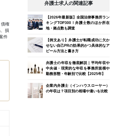
弁護士求人の関連記事
【2026年最新版】全国法律事務所ラン
キングTOP300！弁護士数のほか所在
、債権
地・拠点数も調査
係、損
案件
【例文あり】弁護士が転職成功に欠か
せない自己PRの効果的かつ具体的なア
ピール方法と書き方
弁護士の年収を徹底解説｜平均年収や
中央値・現実的な年収を事務所規模や
勤務形態・年齢別で比較【2025年】
企業内弁護士（インハウスローヤー）
の年収は？項目別の相場や違いを比較