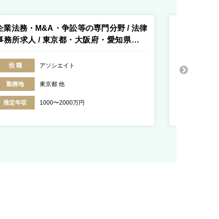
企業法務・M&A・争訟等の専門分野 / 法律
M&A仲介業
事務所求人 / 東京都・大阪府・愛知県・福
ス求人 / 東
岡県・香川県・北海道
役 職
アソシエイト
役 職
勤務地
東京都 他
勤務地
推定年収
1000〜2000万円
推定年収