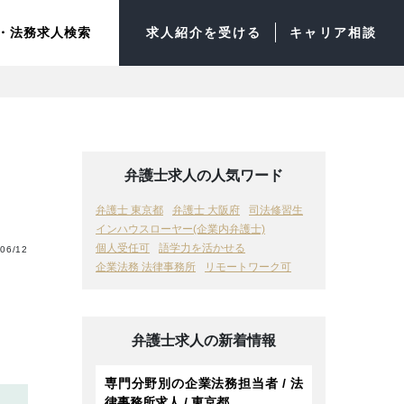
・法務求人検索
求人紹介を受ける
キャリア相談
弁護士求人の人気ワード
弁護士 東京都
弁護士 大阪府
司法修習生
インハウスローヤー(企業内弁護士)
個人受任可
語学力を活かせる
06/12
企業法務 法律事務所
リモートワーク可
弁護士求人の新着情報
専門分野別の企業法務担当者 / 法
律事務所求人 / 東京都