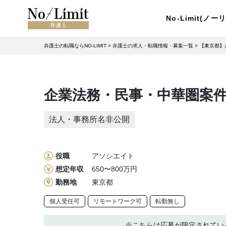
No-Limit(ノ
弁護士の転職ならNO-LIMIT
>
弁護士の求人・転職情報・募集一覧
>
【東京都】
企業法務・民事・中華圏案件対
法人・事務所名非公開
役職
アソシエイト
想定年収
650〜800万円
勤務地
東京都
個人受任可
リモートワーク可
転勤無し
※こちらは応募が限定されてい