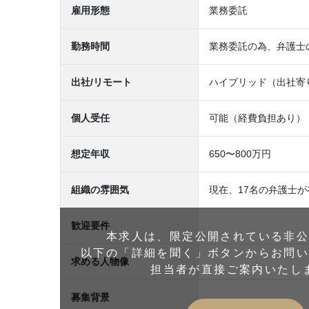
雇用形態
業務委託
勤務時間
業務委託の為、弁護士
出社/リモート
ハイブリッド（出社寄
個人受任
可能（経費負担あり）
想定年収
650〜800万円
組織の雰囲気
現在、17名の弁護士
歓迎要件
本求人は、限定公開されている非
以下の「詳細を聞く」ボタンからお問
求める人物像
担当者が直接ご案内いたし
募集背景