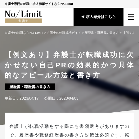
弁護士専門の転職・求人情報サイトならNo-Limit
求人紹介はこちら
弁護士の転職ならNO-LIMIT
 > 
弁護士の転職成功ガイド
 > 
履歴書・職歴書の書き方
 > 
【例文あり
サービス概要
【例文あり】弁護士が転職成功に欠
転職成功ガイド
かせない自己PRの効果的かつ具体
求人情報
的なアピール方法と書き方
アドバイザー紹介
履歴書・職歴書の書き方
更新日：
2023/04/17
公開日：
2023/04/03
安心してご利用頂くために
守秘義務に関する基本方針
メールマガジン登録
弁護士が転職活動をする際にも書類選考がありますの
で、履歴書や職務経歴書の書き方対策は必須です。転