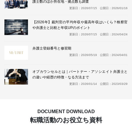
護士数のほか所在地・拠点数も調査
更新日：
2026/07/15
公開日：
2026/01/16
【2026年】裁判官の平均年収や最高年収はいくら？検察官
や弁護士と比較と年収UPのポイント
更新日：
2026/07/15
公開日：
2024/04/24
弁護士登録番号と修習期
更新日：
2026/05/19
公開日：
2024/04/01
オブカウンセルとは｜パートナー・アソシエイト弁護士と
の違いや経歴の特徴・なる方法まで
更新日：
2026/01/14
公開日：
2023/03/29
DOCUMENT DOWNLOAD
転職活動のお役立ち資料