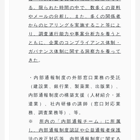
る。限られた時間の中で、数多くの資料
やメールの分析し、また、多くの関係者
からのヒアリングを実施すること等によ
り、調査遂行能力や事案分析力を養うと
ともに、企業のコンプライアンス体制・
ガバナンス体制に関する洞察力を養って
きた
。
・内部通報制度の外部窓口業務の受託
（建設業、銀行業、製薬業、出版業）、
内部通報制度の構築支援（人材紹介・派
遣業）、社内研修の講師（窓口対応業
務、調査業務等）、等。
※
所内の「内部通報チーム」に所属
し、内部通報制度認証や公益通報者保護
法の改正対応等、内部通報制度に関する