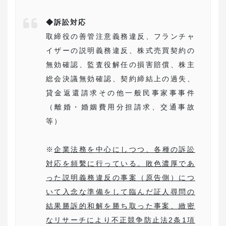
◆訴訟対応
取締役の善管注意義務違反、フランチャ
イザーの説明義務違反、株式売買契約の
無効確認、監査役解任の損害賠償、株主
総会決議無効確認、契約締結上の過失、
貸金返還請求その他一般民事家事事件
（離婚・婚姻費用分担請求、交通事故
等）
※
企業法務を中心にしつつ、各種の訴訟
対応を頻繫に行っている。敗色濃厚であ
った説明義務違反の事案（原告側）につ
いて入念な準備をして臨んだ証人尋問の
結果勝訴的和解を勝ち取った事案、緻密
なリサーチにより不正競争防止法2条1項