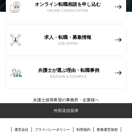
オンライン転職相談を申し込む
ONLINE CONSULTATION
求人・転職・募集情報
JOB OFFER
弁護士が選ぶ理由・転職事例
REASON & EXAMPLE
弁護士採用希望の事務所・企業様へ
No-Limit(ノーリミット)とは
外部送信規律
転職成功事例
運営会社
プライバシーポリシー
利用規約
業務運営規程
弁護士転職ノウハウ