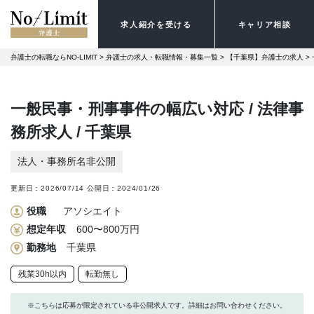
求人紹介を受ける
キャリア相談
弁護士の転職ならNO-LIMIT
 > 
弁護士の求人・転職情報・募集一覧
 > 
【千葉県】弁護士の求人
 > 
一般民事・刑事事件の幅広い対応 / 法律事
務所求人 / 千葉県
法人・事務所名非公開
更新日：
2026/07/14
公開日：
2024/01/26
役職
アソシエイト
想定年収
600〜800万円
勤務地
千葉県
残業30h以内
転勤無し
※こちらは応募が限定されている非公開求人です。詳細はお問い合わせください。