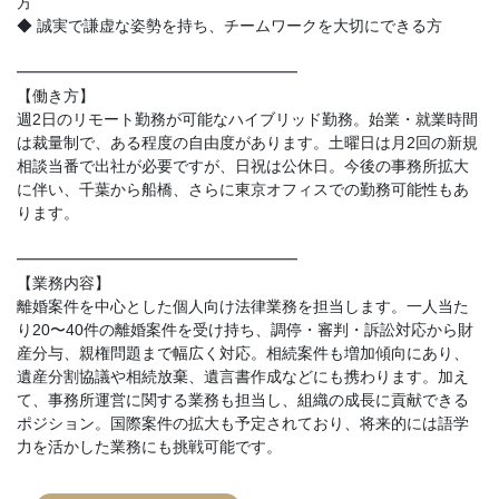
方
◆ 誠実で謙虚な姿勢を持ち、チームワークを大切にできる方
━━━━━━━━━━━━━━━━━━
【働き方】
週2日のリモート勤務が可能なハイブリッド勤務。始業・就業時間
は裁量制で、ある程度の自由度があります。土曜日は月2回の新規
相談当番で出社が必要ですが、日祝は公休日。今後の事務所拡大
に伴い、千葉から船橋、さらに東京オフィスでの勤務可能性もあ
ります。
━━━━━━━━━━━━━━━━━━
【業務内容】
離婚案件を中心とした個人向け法律業務を担当します。一人当た
り20〜40件の離婚案件を受け持ち、調停・審判・訴訟対応から財
産分与、親権問題まで幅広く対応。相続案件も増加傾向にあり、
遺産分割協議や相続放棄、遺言書作成などにも携わります。加え
て、事務所運営に関する業務も担当し、組織の成長に貢献できる
ポジション。国際案件の拡大も予定されており、将来的には語学
力を活かした業務にも挑戦可能です。