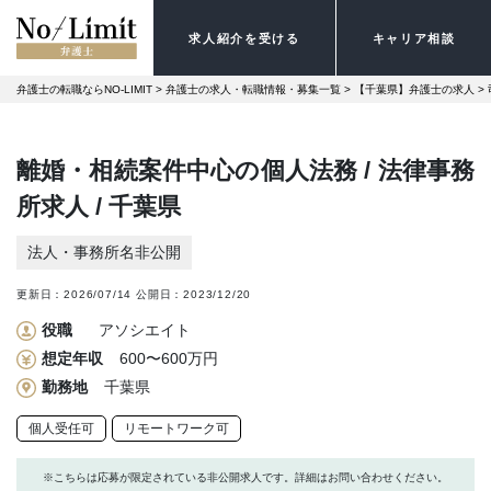
求人紹介を受ける
キャリア相談
弁護士の転職ならNO-LIMIT
 > 
弁護士の求人・転職情報・募集一覧
 > 
【千葉県】弁護士の求人
 > 
離婚・相続案件中心の個人法務 / 法律事務
所求人 / 千葉県
法人・事務所名非公開
更新日：
2026/07/14
公開日：
2023/12/20
役職
アソシエイト
想定年収
600〜600万円
勤務地
千葉県
個人受任可
リモートワーク可
※こちらは応募が限定されている非公開求人です。詳細はお問い合わせください。