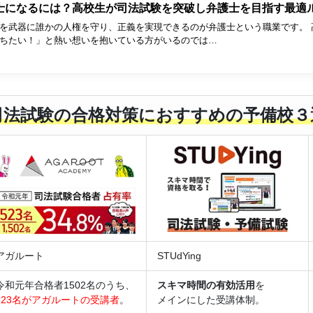
士になるには？高校生が司法試験を突破し弁護士を目指す最適
を武器に誰かの人権を守り、正義を実現できるのが弁護士という職業です。 
ちたい！」と熱い想いを抱いている方がいるのでは…
司法試験の合格対策におすすめの予備校３
アガルート
STUdYing
令和元年合格者1502名のうち、
スキマ時間の有効活用
を
523名がアガルートの受講者
。
メインにした受講体制。