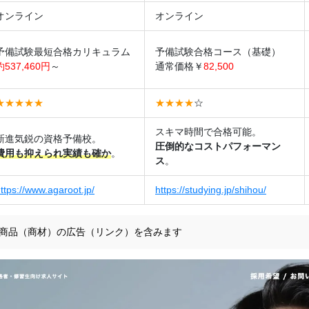
オンライン
オンライン
予備試験最短合格カリキュラム
予備試験合格コース（基礎）
約537,460円
～
通常価格￥
82,500
★★★★★
★★★★
☆
スキマ時間で合格可能。
新進気鋭の資格予備校。
圧倒的なコストパフォーマン
費用も抑えられ実績も確か
。
ス
。
ttps://www.agaroot.jp/
https://studying.jp/shihou/
商品（商材）の広告（リンク）を含みます
ンキングや商品（商材）の評価は、当社の調査やユーザー
商品（商材）を根拠なくPRするものではありません。