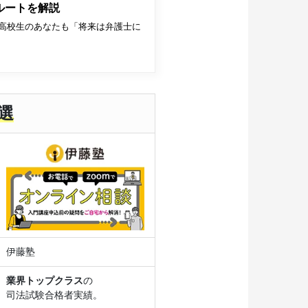
ルートを解説
高校生のあなたも「将来は弁護士に
選
伊藤塾
業界トップクラス
の
司法試験合格者実績。