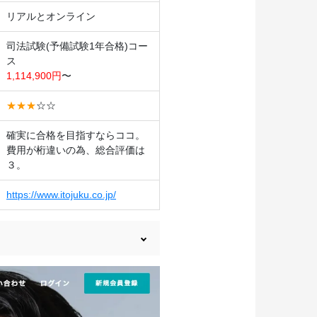
リアルとオンライン
司法試験(予備試験1年合格)コー
ス
1,114,900円
〜
★★★
☆☆
確実に合格を目指すならココ。
費用が桁違いの為、総合評価は
３。
https://www.itojuku.co.jp/
の口コミ収集等を考慮して