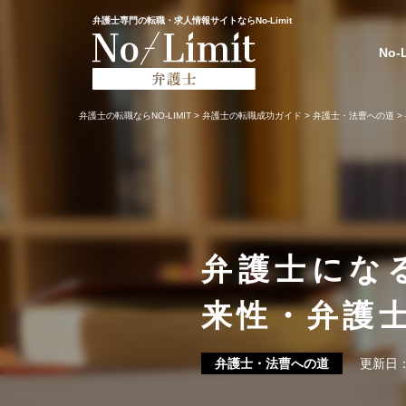
弁護士専門の転職・求人情報サイトならNo-Limit
No-
弁護士の転職ならNO-LIMIT
>
弁護士の転職成功ガイド
>
弁護士・法曹への道
>
弁護士にな
来性・弁護
弁護士・法曹への道
更新日