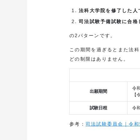
法科大学院を修了した人
司法試験予備試験に合格
の2パターンです。
この期間を過ぎるとまた法科
どの制限はありません。
令和
出願期間
【
試験日程
令和
参考：
司法試験委員会｜令和