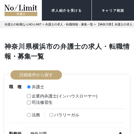
求人紹介を受ける
キャリア相談
弁護士の転職ならNO-LIMIT
 > 
弁護士の求人・転職情報・募集一覧
 > 
【神奈川県】弁護士の求人
 
神奈川県横浜市の弁護士の求人・転職情
報・募集一覧
詳細条件から探す
職 種
弁護士
企業内弁護士(インハウスローヤー)
司法修習生
法務
パラリーガル
勤務地