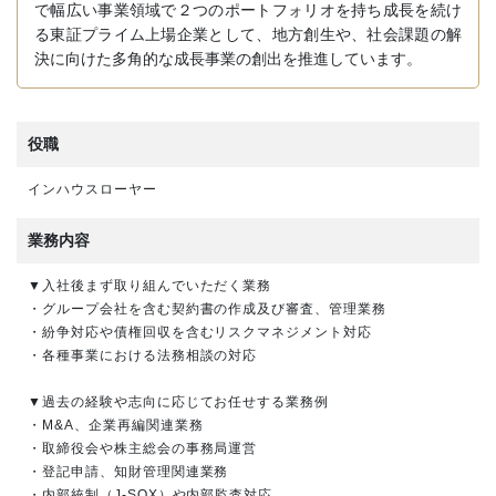
で幅広い事業領域で２つのポートフォリオを持ち成長を続け
る東証プライム上場企業として、地方創生や、社会課題の解
決に向けた多角的な成長事業の創出を推進しています。
役職
インハウスローヤー
業務内容
▼入社後まず取り組んでいただく業務
・グループ会社を含む契約書の作成及び審査、管理業務
・紛争対応や債権回収を含むリスクマネジメント対応
・各種事業における法務相談の対応
▼過去の経験や志向に応じてお任せする業務例
・M&A、企業再編関連業務
・取締役会や株主総会の事務局運営
・登記申請、知財管理関連業務
・内部統制（J-SOX）や内部監査対応