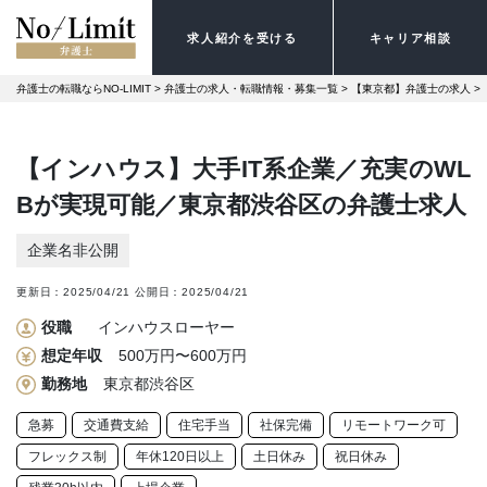
求人紹介を受ける
キャリア相談
弁護士の転職ならNO-LIMIT
 > 
弁護士の求人・転職情報・募集一覧
 > 
【東京都】弁護士の求人
 > 
【インハウス】大手IT系企業／充実のWL
Bが実現可能／東京都渋谷区の弁護士求人
企業名非公開
更新日：
2025/04/21
公開日：
2025/04/21
役職
インハウスローヤー
想定年収
500万円〜600万円
勤務地
東京都渋谷区
急募
交通費支給
住宅手当
社保完備
リモートワーク可
フレックス制
年休120日以上
土日休み
祝日休み