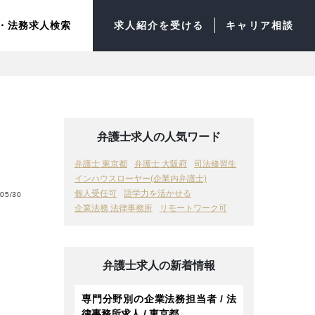
・法務求人検索
求人紹介を受ける
キャリア相談
弁護士求人の人気ワード
弁護士 東京都
弁護士 大阪府
司法修習生
インハウスローヤー(企業内弁護士)
個人受任可
語学力を活かせる
05/30
企業法務 法律事務所
リモートワーク可
弁護士求人の新着情報
専門分野別の企業法務担当者 / 法
律事務所求人 / 東京都