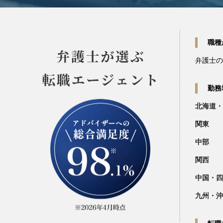
職種
弁護士の
勤務
北海道・
関東
中部
関西
中国・四
九州・沖