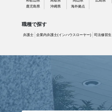
和歌山県
鳥取県
岡山県
広島県
鹿児島県
沖縄県
海外拠点
職種で探す
弁護士
企業内弁護士(インハウスローヤー)
司法修習生