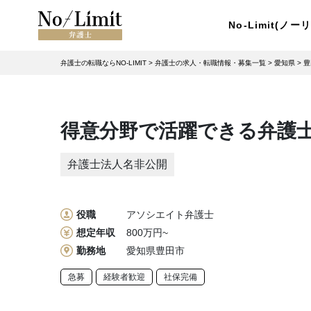
No-Limit(ノ
弁護士の転職ならNO-LIMIT
>
弁護士の求人・転職情報・募集一覧
>
愛知県
>
豊
得意分野で活躍できる弁護
弁護士法人名非公開
役職
アソシエイト弁護士
想定年収
800万円~
勤務地
愛知県豊田市
急募
経験者歓迎
社保完備