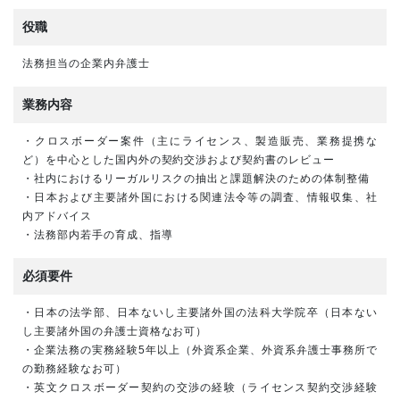
役職
法務担当の企業内弁護士
業務内容
・クロスボーダー案件（主にライセンス、製造販売、業務提携な
ど）を中心とした国内外の契約交渉および契約書のレビュー
・社内におけるリーガルリスクの抽出と課題解決のための体制整備
・日本および主要諸外国における関連法令等の調査、情報収集、社
内アドバイス
・法務部内若手の育成、指導
必須要件
・日本の法学部、日本ないし主要諸外国の法科大学院卒（日本ない
し主要諸外国の弁護士資格なお可）
・企業法務の実務経験5年以上（外資系企業、外資系弁護士事務所で
の勤務経験なお可）
・英文クロスボーダー契約の交渉の経験（ライセンス契約交渉経験