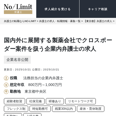
求人紹介を受ける
キャリア相談
弁護士の転職ならNO-LIMIT
 > 
弁護士の求人・転職情報・募集一覧
 > 
【東京都】弁護士の求人
 > 
国内外に展開する製薬会社でクロスボー
ダー案件を扱う企業内弁護士の求人
企業名非公開
更新日：
2025/10/21
公開日：
2025/10/21
役職
法務担当の企業内弁護士
想定年収
800万円～1,000万円
勤務地
東京都中央区
経験者歓迎
社保完備
研修あり
リモートワーク可
フレックス制
時短勤務可
残業30h以内
産休・育休制度