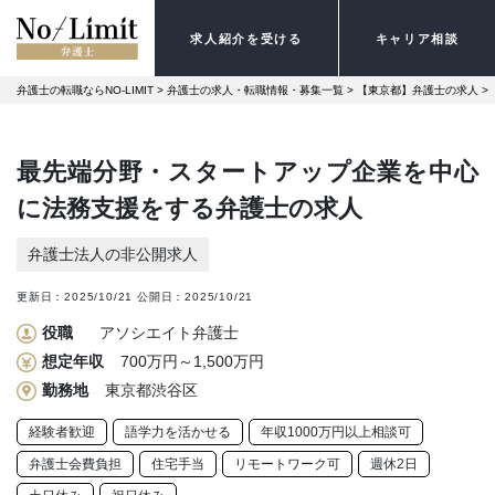
求人紹介を受ける
キャリア相談
弁護士の転職ならNO-LIMIT
 > 
弁護士の求人・転職情報・募集一覧
 > 
【東京都】弁護士の求人
 > 
最先端分野・スタートアップ企業を中心
に法務支援をする弁護士の求人
弁護士法人の非公開求人
更新日：
2025/10/21
公開日：
2025/10/21
役職
アソシエイト弁護士
想定年収
700万円～1,500万円
勤務地
東京都渋谷区
経験者歓迎
語学力を活かせる
年収1000万円以上相談可
弁護士会費負担
住宅手当
リモートワーク可
週休2日