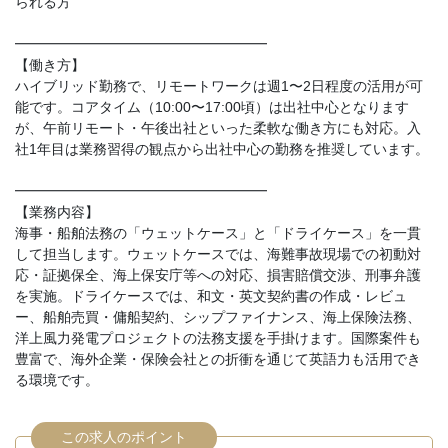
られる方
━━━━━━━━━━━━━━━━━━
【働き方】
ハイブリッド勤務で、リモートワークは週1〜2日程度の活用が可
能です。コアタイム（10:00〜17:00頃）は出社中心となります
が、午前リモート・午後出社といった柔軟な働き方にも対応。入
社1年目は業務習得の観点から出社中心の勤務を推奨しています。
━━━━━━━━━━━━━━━━━━
【業務内容】
海事・船舶法務の「ウェットケース」と「ドライケース」を一貫
して担当します。ウェットケースでは、海難事故現場での初動対
応・証拠保全、海上保安庁等への対応、損害賠償交渉、刑事弁護
を実施。ドライケースでは、和文・英文契約書の作成・レビュ
ー、船舶売買・傭船契約、シップファイナンス、海上保険法務、
洋上風力発電プロジェクトの法務支援を手掛けます。国際案件も
豊富で、海外企業・保険会社との折衝を通じて英語力も活用でき
る環境です。
この求人のポイント