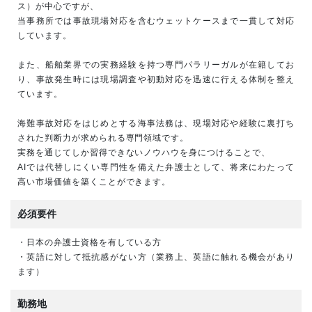
ス）が中心ですが、
当事務所では事故現場対応を含むウェットケースまで一貫して対応
しています。
また、船舶業界での実務経験を持つ専門パラリーガルが在籍してお
り、事故発生時には現場調査や初動対応を迅速に行える体制を整え
ています。
海難事故対応をはじめとする海事法務は、現場対応や経験に裏打ち
された判断力が求められる専門領域です。
実務を通じてしか習得できないノウハウを身につけることで、
AIでは代替しにくい専門性を備えた弁護士として、将来にわたって
高い市場価値を築くことができます。
必須要件
・日本の弁護士資格を有している方
・英語に対して抵抗感がない方（業務上、英語に触れる機会があり
ます）
勤務地