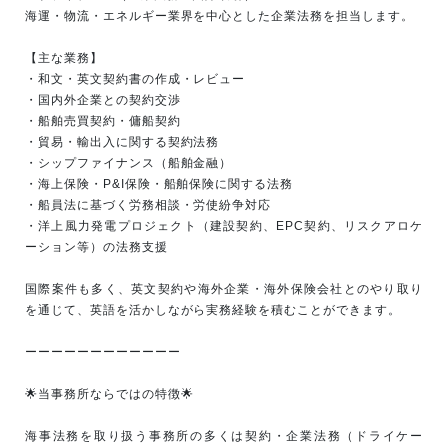
海運・物流・エネルギー業界を中心とした企業法務を担当します。
【主な業務】
・和文・英文契約書の作成・レビュー
・国内外企業との契約交渉
・船舶売買契約・傭船契約
・貿易・輸出入に関する契約法務
・シップファイナンス（船舶金融）
・海上保険・P&I保険・船舶保険に関する法務
・船員法に基づく労務相談・労使紛争対応
・洋上風力発電プロジェクト（建設契約、EPC契約、リスクアロケ
ーション等）の法務支援
国際案件も多く、英文契約や海外企業・海外保険会社とのやり取り
を通じて、英語を活かしながら実務経験を積むことができます。
ーーーーーーーーーーーー
🌟当事務所ならではの特徴🌟
海事法務を取り扱う事務所の多くは契約・企業法務（ドライケー