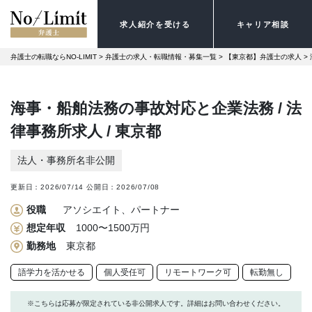
求人紹介を受ける
キャリア相談
弁護士の転職ならNO-LIMIT
 > 
弁護士の求人・転職情報・募集一覧
 > 
【東京都】弁護士の求人
 > 
海事・船舶法務の事故対応と企業法務 / 法
律事務所求人 / 東京都
法人・事務所名非公開
更新日：
2026/07/14
公開日：
2026/07/08
役職
アソシエイト、パートナー
想定年収
1000〜1500万円
勤務地
東京都
語学力を活かせる
個人受任可
リモートワーク可
転勤無し
※こちらは応募が限定されている非公開求人です。詳細はお問い合わせください。