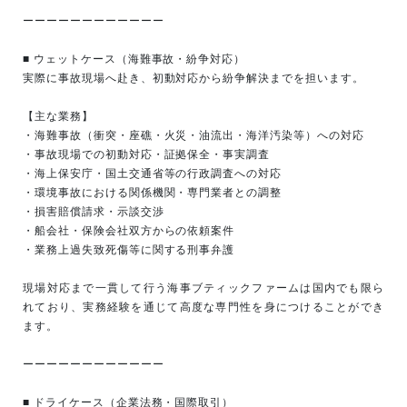
ーーーーーーーーーーーー
■ ウェットケース（海難事故・紛争対応）
実際に事故現場へ赴き、初動対応から紛争解決までを担います。
【主な業務】
・海難事故（衝突・座礁・火災・油流出・海洋汚染等）への対応
・事故現場での初動対応・証拠保全・事実調査
・海上保安庁・国土交通省等の行政調査への対応
・環境事故における関係機関・専門業者との調整
・損害賠償請求・示談交渉
・船会社・保険会社双方からの依頼案件
・業務上過失致死傷等に関する刑事弁護
現場対応まで一貫して行う海事ブティックファームは国内でも限ら
れており、実務経験を通じて高度な専門性を身につけることができ
ます。
ーーーーーーーーーーーー
■ ドライケース（企業法務・国際取引）