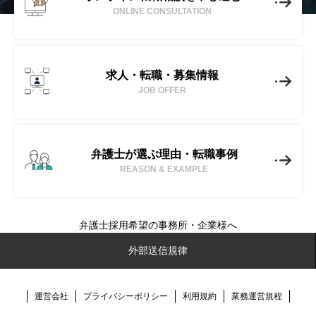
ONLINE CONSULTATION
求人・転職・募集情報
JOB OFFER
弁護士が選ぶ理由・転職事例
REASON & EXAMPLE
弁護士採用希望の事務所・企業様へ
No-Limit(ノーリミット)とは
外部送信規律
転職成功事例
運営会社
プライバシーポリシー
利用規約
業務運営規程
弁護士転職ノウハウ