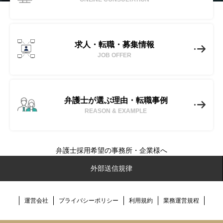
求人・転職・募集情報
JOB OFFER
弁護士が選ぶ理由・転職事例
REASON & EXAMPLE
弁護士採用希望の事務所・企業様へ
No-Limit(ノーリミット)とは
外部送信規律
転職成功事例
運営会社
プライバシーポリシー
利用規約
業務運営規程
弁護士転職ノウハウ