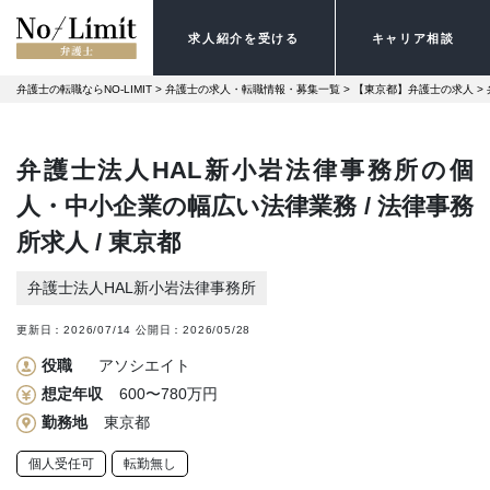
求人紹介を受ける
キャリア相談
弁護士の転職ならNO-LIMIT
 > 
弁護士の求人・転職情報・募集一覧
 > 
【東京都】弁護士の求人
 > 
弁護士法人HAL新小岩法律事務所の個
人・中小企業の幅広い法律業務 / 法律事務
所求人 / 東京都
弁護士法人HAL新小岩法律事務所
更新日：
2026/07/14
公開日：
2026/05/28
役職
アソシエイト
想定年収
600〜780万円
勤務地
東京都
個人受任可
転勤無し