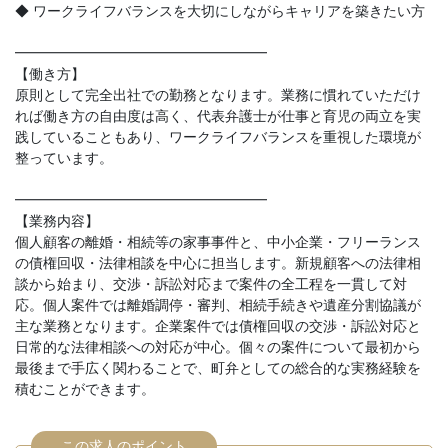
◆ ワークライフバランスを大切にしながらキャリアを築きたい方
━━━━━━━━━━━━━━━━━━
【働き方】
原則として完全出社での勤務となります。業務に慣れていただけ
れば働き方の自由度は高く、代表弁護士が仕事と育児の両立を実
践していることもあり、ワークライフバランスを重視した環境が
整っています。
━━━━━━━━━━━━━━━━━━
【業務内容】
個人顧客の離婚・相続等の家事事件と、中小企業・フリーランス
の債権回収・法律相談を中心に担当します。新規顧客への法律相
談から始まり、交渉・訴訟対応まで案件の全工程を一貫して対
応。個人案件では離婚調停・審判、相続手続きや遺産分割協議が
主な業務となります。企業案件では債権回収の交渉・訴訟対応と
日常的な法律相談への対応が中心。個々の案件について最初から
最後まで手広く関わることで、町弁としての総合的な実務経験を
積むことができます。
この求人のポイント