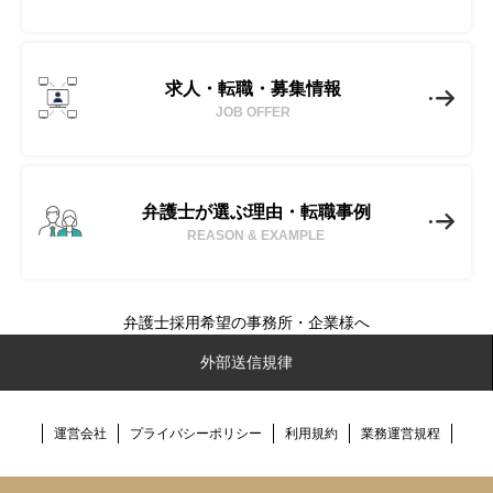
求人・転職・募集情報
JOB OFFER
弁護士が選ぶ理由・転職事例
REASON & EXAMPLE
弁護士採用希望の事務所・企業様へ
No-Limit(ノーリミット)とは
外部送信規律
転職成功事例
運営会社
プライバシーポリシー
利用規約
業務運営規程
弁護士転職ノウハウ