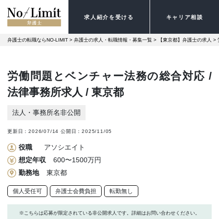
求人紹介を受ける
キャリア相談
弁護士の転職ならNO-LIMIT
 > 
弁護士の求人・転職情報・募集一覧
 > 
【東京都】弁護士の求人
 > 
労働問題とベンチャー法務の総合対応 /
法律事務所求人 / 東京都
法人・事務所名非公開
更新日：
2026/07/14
公開日：
2025/11/05
役職
アソシエイト
想定年収
600〜1500万円
勤務地
東京都
個人受任可
弁護士会費負担
転勤無し
※こちらは応募が限定されている非公開求人です。詳細はお問い合わせください。