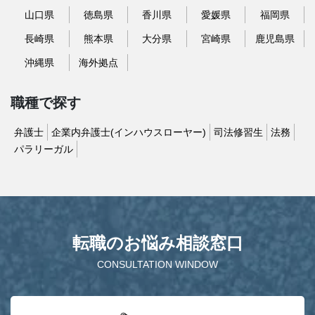
山口県
徳島県
香川県
愛媛県
福岡県
長崎県
熊本県
大分県
宮崎県
鹿児島県
沖縄県
海外拠点
職種で探す
弁護士
企業内弁護士(インハウスローヤー)
司法修習生
法務
パラリーガル
転職のお悩み相談窓口
CONSULTATION WINDOW