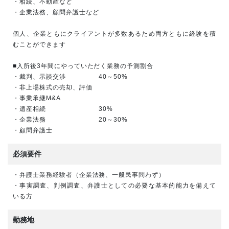
・相続、不動産など
・企業法務、顧問弁護士など
個人、企業ともにクライアントが多数あるため両方ともに経験を積
むことができます
■入所後3年間にやっていただく業務の予測割合
・裁判、示談交渉 40～50%
・非上場株式の売却、評価
・事業承継M&A
・遺産相続 30%
・企業法務 20～30%
・顧問弁護士
必須要件
・弁護士業務経験者（企業法務、一般民事問わず）
・事実調査、判例調査、弁護士としての必要な基本的能力を備えて
いる方
勤務地