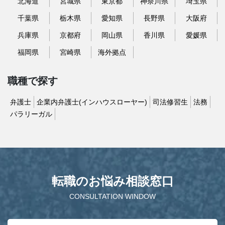
北海道
宮城県
東京都
神奈川県
埼玉県
千葉県
栃木県
愛知県
長野県
大阪府
兵庫県
京都府
岡山県
香川県
愛媛県
福岡県
宮崎県
海外拠点
職種で探す
弁護士
企業内弁護士(インハウスローヤー)
司法修習生
法務
パラリーガル
転職のお悩み相談窓口
CONSULTATION WINDOW