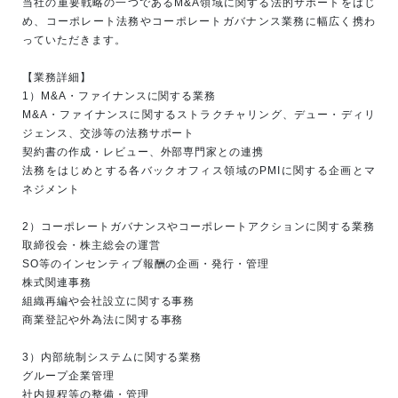
当社の重要戦略の一つであるM&A領域に関する法的サポートをはじ
め、コーポレート法務やコーポレートガバナンス業務に幅広く携わ
っていただきます。
【業務詳細】
1）M&A・ファイナンスに関する業務
M&A・ファイナンスに関するストラクチャリング、デュー・ディリ
ジェンス、交渉等の法務サポート
契約書の作成・レビュー、外部専門家との連携
法務をはじめとする各バックオフィス領域のPMIに関する企画とマ
ネジメント
2）コーポレートガバナンスやコーポレートアクションに関する業務
取締役会・株主総会の運営
SO等のインセンティブ報酬の企画・発行・管理
株式関連事務
組織再編や会社設立に関する事務
商業登記や外為法に関する事務
3）内部統制システムに関する業務
グループ企業管理
社内規程等の整備・管理