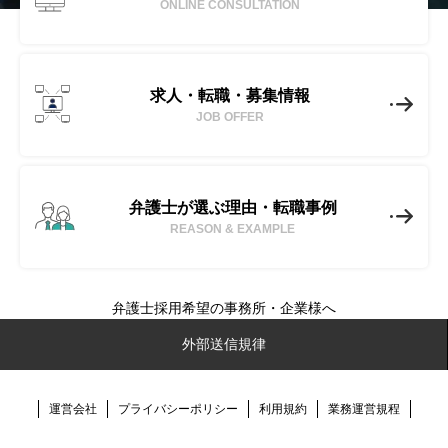
ONLINE CONSULTATION
求人・転職・募集情報
JOB OFFER
弁護士が選ぶ理由・転職事例
REASON & EXAMPLE
弁護士採用希望の事務所・企業様へ
No-Limit(ノーリミット)とは
外部送信規律
転職成功事例
運営会社
プライバシーポリシー
利用規約
業務運営規程
弁護士転職ノウハウ