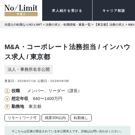
求人紹介を受ける
キャリア相談
弁護士の転職ならNO-LIMIT
 > 
法務の求人・転職情報・募集一覧
 > 
【東京都】法務の求人
 > 
M&
M&A・コーポレート法務担当 / インハウ
ス求人 / 東京都
法人・事務所名非公開
更新日：
2026/07/14
公開日：
2026/06/09
役職
メンバー、リーダー（課長）
想定年収
840〜1400万円
勤務地
東京都
リモートワーク可
残業30h以内
転勤無し
※こちらは応募が限定されている非公開求人です。詳細はお問い合わせください。