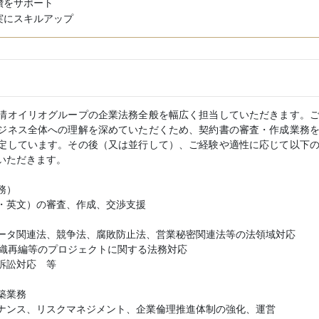
鑽をサポート
実にスキルアップ
清オイリオグループの企業法務全般を幅広く担当していただきます。
ジネス全体への理解を深めていただくため、契約書の審査・作成業務
定しています。その後（又は並行して）、ご経験や適性に応じて以下
いただきます。
務）
・英文）の審査、作成、交渉支援
タ関連法、競争法、腐敗防止法、営業秘密関連法等の法領域対応
織再編等のプロジェクトに関する法務対応
訴訟対応 等
築業務
ンス、リスクマネジメント、企業倫理推進体制の強化、運営