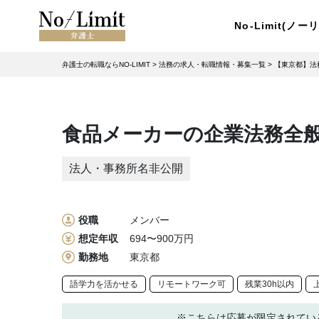
No-Limit(ノ
弁護士の転職ならNO-LIMIT
>
法務の求人・転職情報・募集一覧
>
【東京都】法
食品メーカーの企業法務全般担
法人・事務所名非公開
役職
メンバー
想定年収
694〜900万円
勤務地
東京都
語学力を活かせる
リモートワーク可
残業30h以内
※こちらは応募が限定されてい