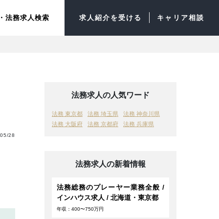
・法務求人検索
求人紹介を受ける
キャリア相談
法務求人の人気ワード
法務 東京都
法務 埼玉県
法務 神奈川県
法務 大阪府
法務 京都府
法務 兵庫県
05/28
法務求人の新着情報
法務総務のプレーヤー業務全般 /
インハウス求人 / 北海道・東京都
年収：400〜750万円