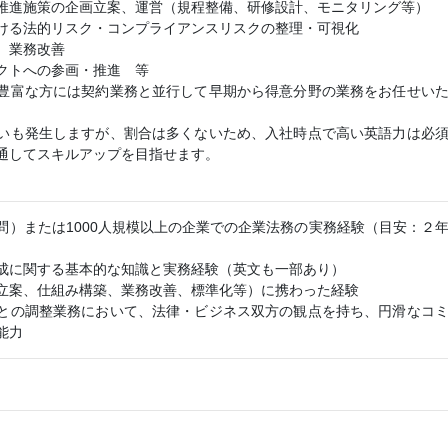
進施策の企画立案、運営（規程整備、研修設計、モニタリング等）
る法的リスク・コンプライアンスリスクの整理・可視化
、業務改善
クトへの参画・推進 等
豊富な方には契約業務と並行して早期から得意分野の業務をお任せい
いも発生しますが、割合は多くないため、入社時点で高い英語力は必
通してスキルアップを目指せます。
問）または1000人規模以上の企業での企業法務の実務経験（目安：２
成に関する基本的な知識と実務経験（英文も一部あり）
立案、仕組み構築、業務改善、標準化等）に携わった経験
との調整業務において、法律・ビジネス双方の観点を持ち、円滑なコ
能力