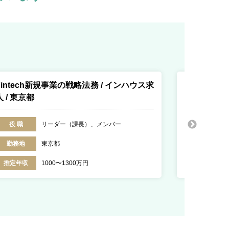
Fintech新規事業の戦略法務 / インハウス求
M&Aコンサ
人 / 東京都
求人 / 東京
役 職
リーダー（課長）、メンバー
役 職
勤務地
東京都
勤務地
推定年収
1000〜1300万円
推定年収