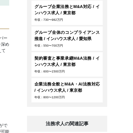
グループ企業法務とM&A対応 / イ
ンハウス求人 / 東京都
年収：730〜982万円
グループ全体のコンプライアンス
バー
推進 / インハウス求人 / 愛知県
を深め
年収：550〜700万円
えて
契約審査と事業承継M&A法務 / イ
ンハウス求人 / 東京都
年収：600〜1500万円
企業法務全般とM&A・AI法務対応
/ インハウス求人 / 東京都
年収：800〜1200万円
法務求人の関連記事
がで
が可能