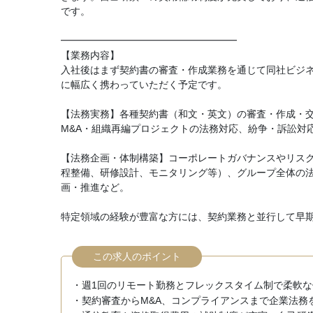
です。
━━━━━━━━━━━━━━━━━━
【業務内容】
入社後はまず契約書の審査・作成業務を通じて同社ビジ
に幅広く携わっていただく予定です。
【法務実務】各種契約書（和文・英文）の審査・作成・
M&A・組織再編プロジェクトの法務対応、紛争・訴訟対
【法務企画・体制構築】コーポレートガバナンスやリス
程整備、研修設計、モニタリング等）、グループ全体の
画・推進など。
特定領域の経験が豊富な方には、契約業務と並行して早
この求人のポイント
・週1回のリモート勤務とフレックスタイム制で柔軟
・契約審査からM&A、コンプライアンスまで企業法務