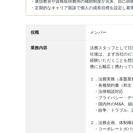
・通信教育や資格取得費用の補助制度が充実、自己研
・定期的なキャリア面談で個人の成長目標を設定し着
役職
メンバー
業務内容
法務スタッフとして日
社後は、まず当社のビ
経験いただくことを想
務にも幅広く携わって
１．法務実務（基盤業
・各種契約書（和文
・法律相談対応
・プライバシー・デー
・国内外のM&A、組
・紛争、トラブル、
２．法務企画、体制構
・コーポレートガバナ