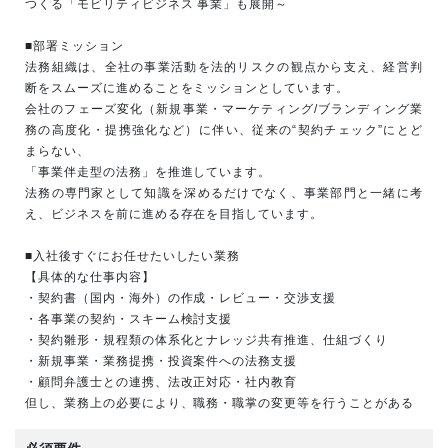
つくる「モビリティビジネス 事業」も展開～
■部署ミッション
法務組織は、全社の事業活動を法的リスクの観点から支え、経営判
断をスムーズに進めることをミッションとしています。
会社のフェーズ変化（新規事業・マーケティング/ブランディング業
務の高度化・提携強化など）に伴い、従来の“契約チェック”にとど
まらない、
「事業伴走型の法務」を推進しています。
法務の専門家として知識を深めるだけでなく、事業部門と一緒に考
え、ビジネスを前に進める存在を目指しています。
■入社後すぐにお任せたいしたい業務
【具体的な仕事内容】
・契約書（国内・海外）の作成・レビュー・交渉支援
・各事業の契約・スキーム検討支援
・契約雛形・規程類の体系化とナレッジ共有推進、仕組づくり
・新規事業・業務提携・投資案件への法務支援
・顧問弁護士との連携、法改正対応・社内教育
但し、業務上の必要により、職務・職掌の変更等を行うことがある