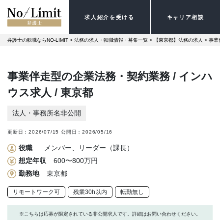
求人紹介を受ける
キャリア相談
弁護士の転職ならNO-LIMIT
 > 
法務の求人・転職情報・募集一覧
 > 
【東京都】法務の求人
 > 
事業
事業伴走型の企業法務・契約業務 / インハ
ウス求人 / 東京都
法人・事務所名非公開
更新日：
2026/07/15
公開日：
2026/05/16
役職
メンバー、リーダー（課長）
想定年収
600〜800万円
勤務地
東京都
リモートワーク可
残業30h以内
転勤無し
※こちらは応募が限定されている非公開求人です。詳細はお問い合わせください。