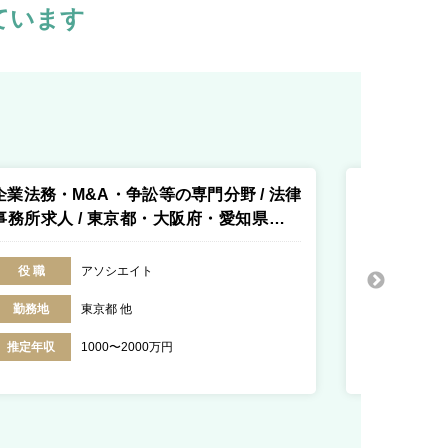
ています
企業法務・M&A・争訟等の専門分野 / 法律
M&A仲介業
事務所求人 / 東京都・大阪府・愛知県・福
ス求人 / 東
岡県・香川県・北海道
役 職
アソシエイト
役 職
勤務地
東京都 他
勤務地
推定年収
1000〜2000万円
推定年収