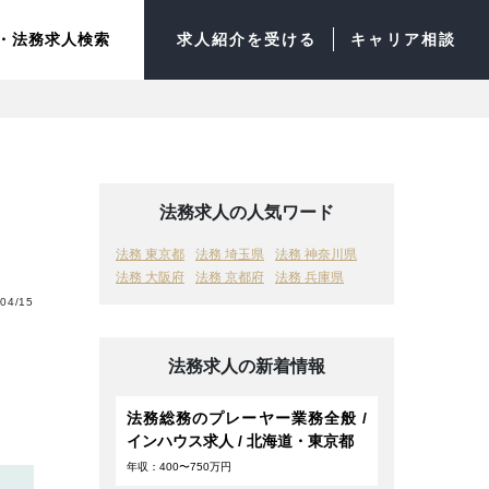
・法務求人検索
求人紹介を受ける
キャリア相談
法務求人の人気ワード
法務 東京都
法務 埼玉県
法務 神奈川県
法務 大阪府
法務 京都府
法務 兵庫県
04/15
法務求人の新着情報
法務総務のプレーヤー業務全般 /
インハウス求人 / 北海道・東京都
年収：400〜750万円