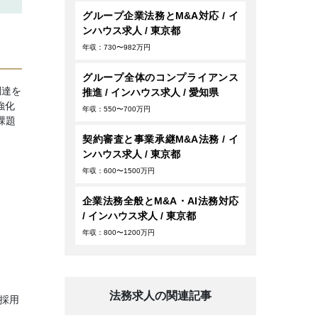
グループ企業法務とM&A対応 / イ
ンハウス求人 / 東京都
年収：730〜982万円
グループ全体のコンプライアンス
調達を
推進 / インハウス求人 / 愛知県
強化
年収：550〜700万円
課題
契約審査と事業承継M&A法務 / イ
ンハウス求人 / 東京都
年収：600〜1500万円
企業法務全般とM&A・AI法務対応
/ インハウス求人 / 東京都
年収：800〜1200万円
法務求人の関連記事
採用