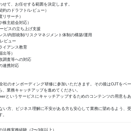
わせて、お任せする範囲を決定します。
契約のドラフト/レビュー）
度リサーチ）
や株主総会対応）
サービスの立ち上げ支援
ス/内部統制/リスクマネジメント体制の構築/運用
/レビュー
ライアンス教育
届出等）
政調査等への対応
の連携対応
全社のオンボーディング研修に参加いただきます。その後はOJTをベ
ら、業務キャッチアップを進めてください。
Drawerというサービスにキャッチアップするためのコンテンツの用意も
ない方、ビジネス理解に不安がある方も安心して業務に望めるよう、
す。
の法務実務経験（2〜3年以上）