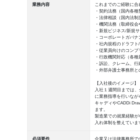
業務内容
これまでのご経験に合
・契約法務（国内各種
・法律相談（国内法制
・機関法務（取締役会
・新規ビジネス/新規
・コーポレートガバナン
・社内規程のドラフト
・従業員向けのコンプ
・行政機関対応（各種
・訴訟、クレーム、行
・外部弁護士事務所と
【入社後のイメージ】
入社１週間目までは、
に業務指導を行いなが
キャディやCADDi 
ます。
製造業での就業経験が
入れ体制を整えていま
必須要件
企業又は法律事務所で