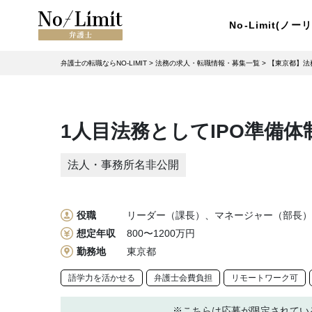
No-Limit(ノ
弁護士の転職ならNO-LIMIT
>
法務の求人・転職情報・募集一覧
>
【東京都】法
1人目法務としてIPO準備体制
法人・事務所名非公開
役職
リーダー（課長）、マネージャー（部長）
想定年収
800〜1200万円
勤務地
東京都
語学力を活かせる
弁護士会費負担
リモートワーク可
※こちらは応募が限定されてい