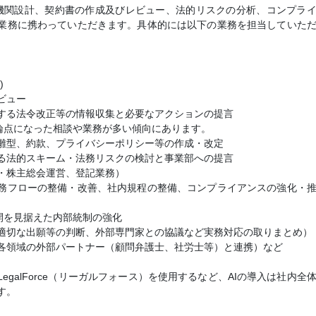
機関設計、契約書の作成及びレビュー、法的リスクの分析、コンプラ
業務に携わっていただきます。具体的には以下の業務を担当していた
)
ビュー
する法令改正等の情報収集と必要なアクションの提言
論点になった相談や業務が多い傾向にあります。
雛型、約款、プライバシーポリシー等の作成・改定
る法的スキーム・法務リスクの検討と事業部への提言
・株主総会運営、登記業務）
務フローの整備・改善、社内規程の整備、コンプライアンスの強化・
展開を見据えた内部統制の強化
適切な出願等の判断、外部専門家との協議など実務対応の取りまとめ）
各領域の外部パートナー（顧問弁護士、社労士等）と連携）など
egalForce（リーガルフォース）を使用するなど、AIの導入は社内全
す。