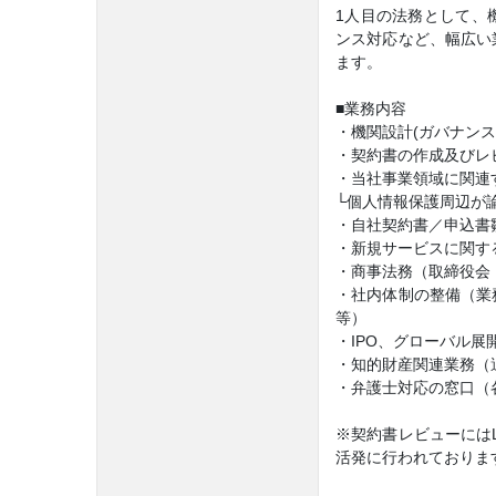
1人目の法務として、
ンス対応など、幅広い
ます。
■業務内容
・機関設計(ガバナンス
・契約書の作成及びレ
・当社事業領域に関連
└個人情報保護周辺が
・自社契約書／申込書
・新規サービスに関す
・商事法務（取締役会
・社内体制の整備（業
等）
・IPO、グローバル
・知的財産関連業務（
・弁護士対応の窓口（
※契約書レビューにはL
活発に行われておりま