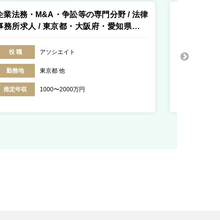
企業法務・M&A・争訟等の専門分野 / 法律
M&A仲介業
事務所求人 / 東京都・大阪府・愛知県・福
ス求人 / 東
岡県・香川県・北海道
役 職
アソシエイト
役 職
勤務地
東京都 他
勤務地
推定年収
1000〜2000万円
推定年収