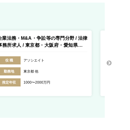
企業法務・M&A・争訟等の専門分野 / 法律
M&A仲介業
事務所求人 / 東京都・大阪府・愛知県・福
ス求人 / 東
岡県・香川県・北海道
役 職
アソシエイト
役 職
勤務地
東京都 他
勤務地
推定年収
1000〜2000万円
推定年収