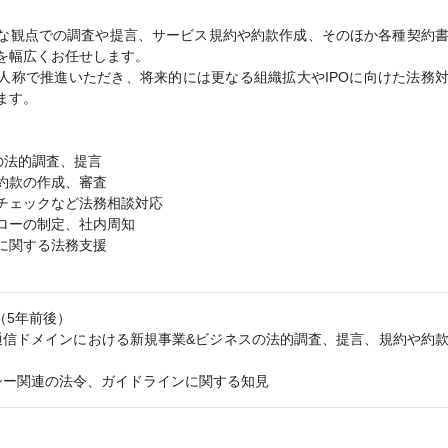
な観点での調査や提言、サービス規約や約款作成、そのほか各種契約
を幅広くお任せします。
人称で推進いただき、将来的には更なる組織拡大やIPOに向けた法務
ます。
の法的調査、提言
約款の作成、審査
チェックなど法務相談対応
ローの制定、社内周知
に関する法務支援
（5年前後）
は通信ドメインにおける新規事業&ビジネスの法的調査、提言、規約や約
シー関連の法令、ガイドラインに関する知見