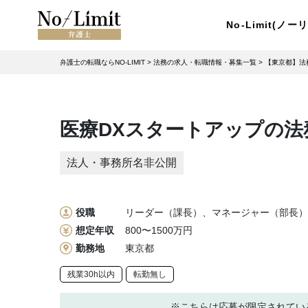
No-Limit(ノ
弁護士の転職ならNO-LIMIT
>
法務の求人・転職情報・募集一覧
>
【東京都】法
医療DXスタートアップの法務
法人・事務所名非公開
役職
リーダー（課長）、マネージャー（部長）
想定年収
800〜1500万円
勤務地
東京都
残業30h以内
転勤無し
※こちらは応募が限定されてい