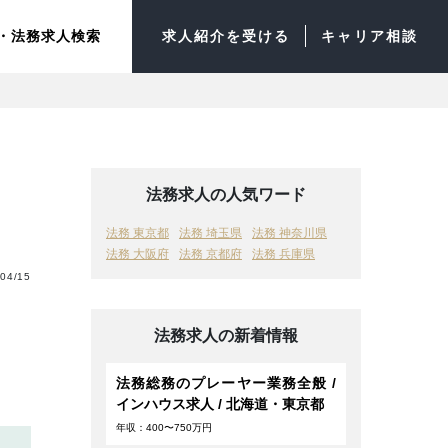
・法務求人検索
求人紹介を受ける
キャリア相談
法務求人の人気ワード
法務 東京都
法務 埼玉県
法務 神奈川県
法務 大阪府
法務 京都府
法務 兵庫県
04/15
法務求人の新着情報
法務総務のプレーヤー業務全般 /
インハウス求人 / 北海道・東京都
年収：400〜750万円