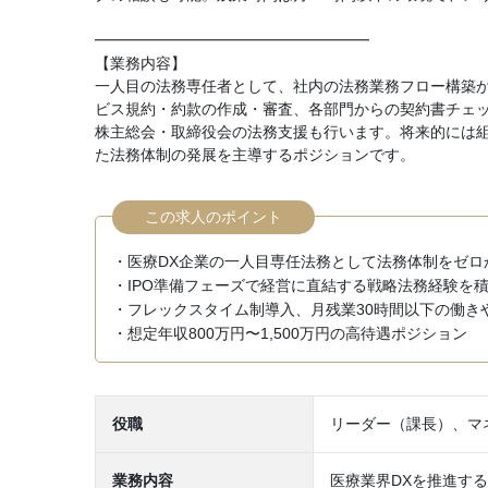
━━━━━━━━━━━━━━━━━━
【業務内容】
一人目の法務専任者として、社内の法務業務フロー構築
ビス規約・約款の作成・審査、各部門からの契約書チェ
株主総会・取締役会の法務支援も行います。将来的には組
た法務体制の発展を主導するポジションです。
この求人のポイント
・医療DX企業の一人目専任法務として法務体制をゼロ
・IPO準備フェーズで経営に直結する戦略法務経験を
・フレックスタイム制導入、月残業30時間以下の働き
・想定年収800万円〜1,500万円の高待遇ポジション
役職
リーダー（課長）、マ
業務内容
医療業界DXを推進す