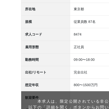
所在地
東京都
規模
従業員数 87名
求人コード
8474
雇用形態
正社員
勤務時間
09:00〜18:00
出社/リモート
完全出社
想定年収
800〜1500万円
歓迎要件
本求人は、限定公開されている非
以下の「詳細を聞く」ボタンからお問