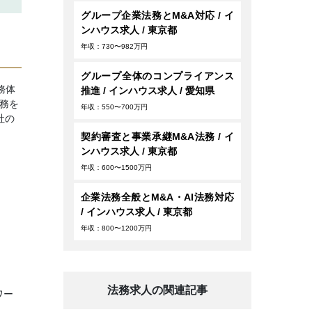
グループ企業法務とM&A対応 / イ
ンハウス求人 / 東京都
年収：730〜982万円
グループ全体のコンプライアンス
務体
推進 / インハウス求人 / 愛知県
務を
年収：550〜700万円
社の
契約審査と事業承継M&A法務 / イ
ンハウス求人 / 東京都
年収：600〜1500万円
企業法務全般とM&A・AI法務対応
/ インハウス求人 / 東京都
年収：800〜1200万円
法務求人の関連記事
ワー