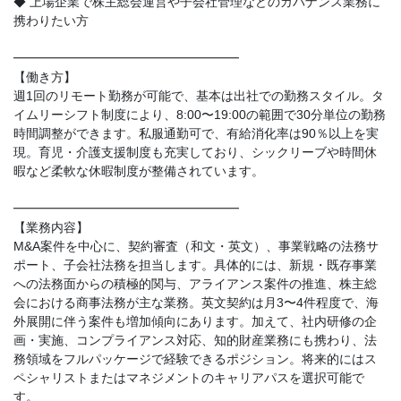
◆ 上場企業で株主総会運営や子会社管理などのガバナンス業務に
携わりたい方
━━━━━━━━━━━━━━━━━━
【働き方】
週1回のリモート勤務が可能で、基本は出社での勤務スタイル。タ
イムリーシフト制度により、8:00〜19:00の範囲で30分単位の勤務
時間調整ができます。私服通勤可で、有給消化率は90％以上を実
現。育児・介護支援制度も充実しており、シックリーブや時間休
暇など柔軟な休暇制度が整備されています。
━━━━━━━━━━━━━━━━━━
【業務内容】
M&A案件を中心に、契約審査（和文・英文）、事業戦略の法務サ
ポート、子会社法務を担当します。具体的には、新規・既存事業
への法務面からの積極的関与、アライアンス案件の推進、株主総
会における商事法務が主な業務。英文契約は月3〜4件程度で、海
外展開に伴う案件も増加傾向にあります。加えて、社内研修の企
画・実施、コンプライアンス対応、知的財産業務にも携わり、法
務領域をフルパッケージで経験できるポジション。将来的にはス
ペシャリストまたはマネジメントのキャリアパスを選択可能で
す。