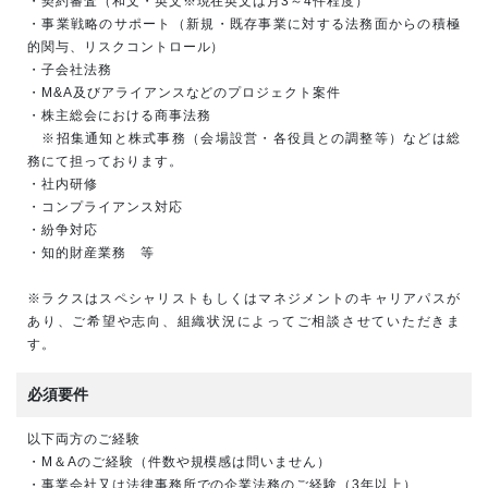
・契約審査（和文・英文※現在英文は月3～4件程度）
・事業戦略のサポート（新規・既存事業に対する法務面からの積極
的関与、リスクコントロール）
・子会社法務
・M&A及びアライアンスなどのプロジェクト案件
・株主総会における商事法務
※招集通知と株式事務（会場設営・各役員との調整等）などは総
務にて担っております。
・社内研修
・コンプライアンス対応
・紛争対応
・知的財産業務 等
※ラクスはスペシャリストもしくはマネジメントのキャリアパスが
あり、ご希望や志向、組織状況によってご相談させていただきま
す。
必須要件
以下両方のご経験
・M＆Aのご経験（件数や規模感は問いません）
・事業会社又は法律事務所での企業法務のご経験（3年以上）