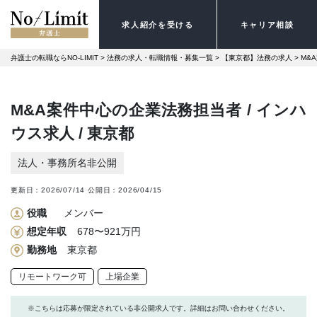
求人紹介を受ける
キャリア相談
弁護士の転職ならNO-LIMIT
 > 
法務の求人・転職情報・募集一覧
 > 
【東京都】法務の求人
 > 
M&
M&A案件中心の企業法務担当者 / インハ
ウス求人 / 東京都
法人・事務所名非公開
更新日：
2026/07/14
公開日：
2026/04/15
役職
メンバー
想定年収
678〜921万円
勤務地
東京都
リモートワーク可
上場企業
※こちらは応募が限定されている非公開求人です。詳細はお問い合わせください。