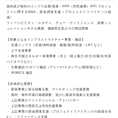
国内及び海外のインフラ企業/資産・PPP（官民連携）/PFI プロジェ
クトに関するM&A、資金調達支援（プロジェクトファイナンス組
成）
フィージビリティ・スタディ、デュー・ディリジェンス、財務シミ
ュレーションモデル構築、価値算定及びその周辺業務
【対象となるインフラストラクチャー事業・施設】
・ 交通インフラ（空港/有料道路・橋梁/港湾/鉄道・LRT など）
・ 上下水道事業
・ 再生可能エネルギー発電事業（洋上・陸上風力/水力/太陽光/木質
バイオマスなど）
・ 文教施設/スポーツ施設（アリーナ/スタジアム/競技場など）
・ IR/MICE 施設
【具体的な業務】
・ 新規事業に係る戦略立案、マーケティング支援業務
・ 国内・海外市場の基礎調査、並びに新規市場参入支援業務
・ 上記事業のファイナンシャル・アドバイザー
・ 上記事業の買収又は売却支援業務
・ 上記事業の資金調達支援（プロジェクトファイナンスの組成を含
む）・リファイナンス支援