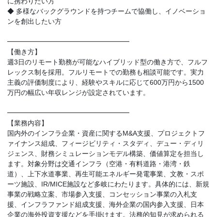
に携わりたい方
◆ 多様なバックグラウンドを持つチームで協働し、イノベーショ
ンを創出したい方
━━━━━━━━━━━━━━━━━━
【働き方】
週3日のリモート勤務が可能なハイブリッド型の働き方で、フルフ
レックス制を採用。フルリモートでの勤務も相談可能です。実力
主義の評価制度により、経験やスキルに応じて600万円から1500
万円の幅広い年収レンジが設定されています。
━━━━━━━━━━━━━━━━━━
【業務内容】
国内外のインフラ企業・資産に関するM&A支援、プロジェクトフ
ァイナンス組成、フィージビリティ・スタディ、デュー・ディリ
ジェンス、財務シミュレーションモデル構築、価値算定を担当し
ます。対象分野は交通インフラ（空港・有料道路・港湾・鉄
道）、上下水道事業、再生可能エネルギー発電事業、文教・スポ
ーツ施設、IR/MICE施設など多岐にわたります。具体的には、新規
事業の戦略立案、市場参入支援、コンセッション事業の入札支
援、インフラファンド組成支援、海外企業の国内参入支援、日本
企業の海外投資支援などを手掛けます。法務的知見が求められる