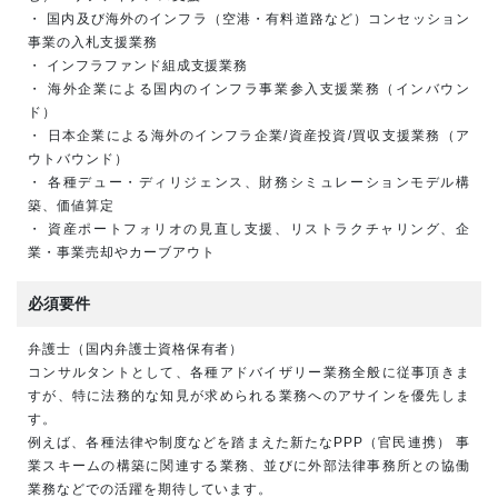
・ 国内及び海外のインフラ（空港・有料道路など）コンセッション
事業の入札支援業務
・ インフラファンド組成支援業務
・ 海外企業による国内のインフラ事業参入支援業務（インバウン
ド）
・ 日本企業による海外のインフラ企業/資産投資/買収支援業務（ア
ウトバウンド）
・ 各種デュー・ディリジェンス、財務シミュレーションモデル構
築、価値算定
・ 資産ポートフォリオの見直し支援、リストラクチャリング、企
業・事業売却やカーブアウト
必須要件
弁護士（国内弁護士資格保有者）
コンサルタントとして、各種アドバイザリー業務全般に従事頂きま
すが、特に法務的な知見が求められる業務へのアサインを優先しま
す。
例えば、各種法律や制度などを踏まえた新たなPPP（官民連携） 事
業スキームの構築に関連する業務、並びに外部法律事務所との協働
業務などでの活躍を期待しています。