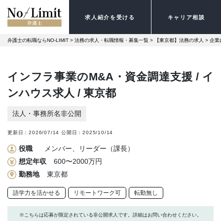
求人紹介を受ける
キャリア相談
弁護士の転職ならNO-LIMIT
 > 
法務の求人・転職情報・募集一覧
 > 
【東京都】法務の求人
 > 
企業
インフラ事業のM&A・資金調達支援 / イ
ンハウス求人 / 東京都
法人・事務所名非公開
更新日：
2026/07/14
公開日：
2025/10/14
役職
メンバー、リーダー（課長）
想定年収
600〜2000万円
勤務地
東京都
語学力を活かせる
リモートワーク可
転勤無し
※こちらは応募が限定されている非公開求人です。詳細はお問い合わせください。