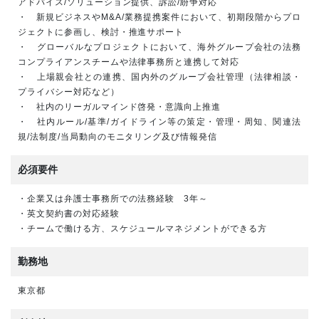
アドバイス/ソリューション提供、訴訟/紛争対応
・ 新規ビジネスやM&A/業務提携案件において、初期段階からプロ
ジェクトに参画し、検討・推進サポート
・ グローバルなプロジェクトにおいて、海外グループ会社の法務
コンプライアンスチームや法律事務所と連携して対応
・ 上場親会社との連携、国内外のグループ会社管理（法律相談・
プライバシー対応など）
・ 社内のリーガルマインド啓発・意識向上推進
・ 社内ルール/基準/ガイドライン等の策定・管理・周知、関連法
規/法制度/当局動向のモニタリング及び情報発信
必須要件
・企業又は弁護士事務所での法務経験 3年～
・英文契約書の対応経験
・チームで働ける方、スケジュールマネジメントができる方
勤務地
東京都