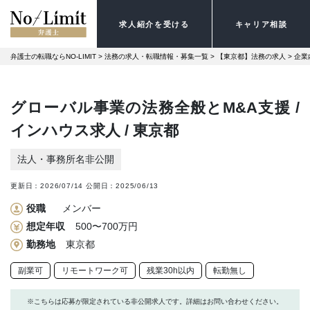
求人紹介を受ける
キャリア相談
弁護士の転職ならNO-LIMIT
 > 
法務の求人・転職情報・募集一覧
 > 
【東京都】法務の求人
 > 
企業
グローバル事業の法務全般とM&A支援 /
インハウス求人 / 東京都
法人・事務所名非公開
更新日：
2026/07/14
公開日：
2025/06/13
役職
メンバー
想定年収
500〜700万円
勤務地
東京都
副業可
リモートワーク可
残業30h以内
転勤無し
※こちらは応募が限定されている非公開求人です。詳細はお問い合わせください。