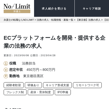
求人紹介を受ける
キャリア相談
弁護士の転職ならNO-LIMIT
 > 
法務の求人・転職情報・募集一覧
 > 
【東京都】法務の求人
 > 
【目
ECプラットフォームを開発・提供する企
業の法務の求人
更新日：
2023/06/06
公開日：
2023/04/28
役職
法務担当
想定年収
450万円～800万円
勤務地
東京都目黒区
経験者歓迎
研修あり
キャリア形成支援
リモートワーク可
フレックス制
産休・育休制度
IPO準備