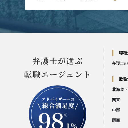
職種
弁護士の
勤務
北海道・
関東
中部
関西