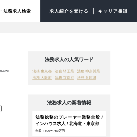
・法務求人検索
求人紹介を受ける
キャリア相談
法務求人の人気ワード
法務 東京都
法務 埼玉県
法務 神奈川県
04/28
法務 大阪府
法務 京都府
法務 兵庫県
法務求人の新着情報
法務総務のプレーヤー業務全般 /
インハウス求人 / 北海道・東京都
年収：400〜750万円