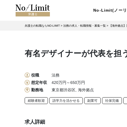
No-Limit(ノ
弁護士の転職ならNO-LIMIT
>
法務の求人・転職情報・募集一覧
>
【海外拠点】
有名デザイナーが代表を担
役職
法務
想定年収
420万円～650万円
勤務地
東京都渋谷区
海外拠点
経験者歓迎
語学力を活かせる
副業可
社保完備
求人詳細