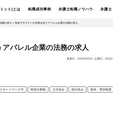
ーリミット)とは
転職成功事例
弁護士転職ノウハウ
弁護士
法務の求人
>
有名デザイナーが代表を担うアパレル企業の法務の求人
うアパレル企業の法務の求人
更新日：
2023/05/31
公開日：
2023/
リモートワーク可
時差出勤制
土日休み
祝日休み
産休・育休制度