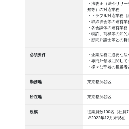
・法改正（法令リサー
知等）の対応業務
・トラブル対応業務（
・取締役会等の運営業
・各会議体の運営業務
・特許、商標等の知的
・顧問弁護士等との折
必須要件
・企業法務に必要な法
・専門外領域に関して
・様々な部署の担当者
勤務地
東京都渋谷区
所在地
東京都渋谷区
規模
従業員数100名（社員
※2022年12月末現在