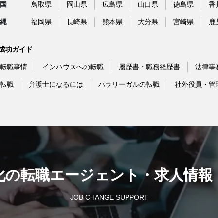
国
鳥取県
岡山県
広島県
山口県
徳島県
香
縄
福岡県
長崎県
熊本県
大分県
宮崎県
鹿
成功ガイド
転職事情
インハウスへの転職
履歴書・職務経歴書
法律事
転職
弁護士になるには
パラリーガルの転職
社外役員・管
化の転職エージェント
・
求人情報
JOB CHANGE SUPPORT