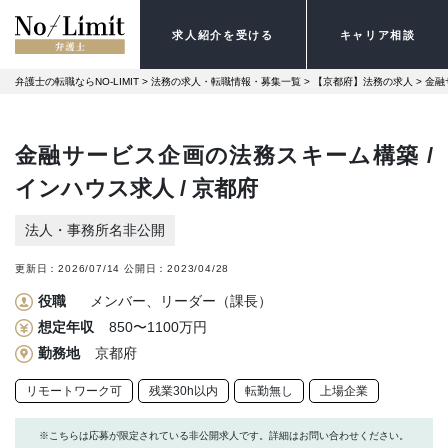
求人紹介を受ける
キャリア相談
弁護士の転職ならNO-LIMIT
 > 
法務の求人・転職情報・募集一覧
 > 
【京都府】法務の求人
 > 
金融
金融サービス企画の法務スキーム構築 /
インハウス求人 / 京都府
法人・事務所名非公開
更新日：
2026/07/14
公開日：
2023/04/28
役職
メンバー、リーダー（課長）
想定年収
850〜1100万円
勤務地
京都府
リモートワーク可
残業30h以内
転勤無し
上場企業
※こちらは応募が限定されている非公開求人です。詳細はお問い合わせください。