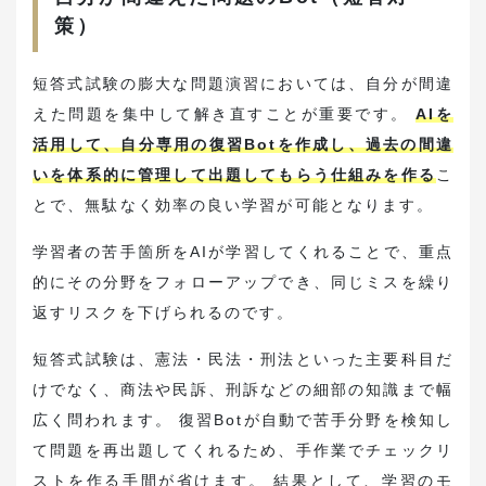
策）
短答式試験の膨大な問題演習においては、自分が間違
えた問題を集中して解き直すことが重要です。
AIを
活用して、自分専用の復習Botを作成し、過去の間違
いを体系的に管理して出題してもらう仕組みを作る
こ
とで、無駄なく効率の良い学習が可能となります。
学習者の苦手箇所をAIが学習してくれることで、重点
的にその分野をフォローアップでき、同じミスを繰り
返すリスクを下げられるのです。
短答式試験は、憲法・民法・刑法といった主要科目だ
けでなく、商法や民訴、刑訴などの細部の知識まで幅
広く問われます。 復習Botが自動で苦手分野を検知し
て問題を再出題してくれるため、手作業でチェックリ
ストを作る手間が省けます。 結果として、学習のモ