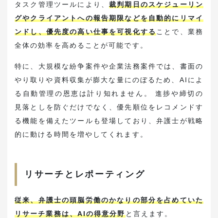
タスク管理ツールにより、
裁判期日のスケジューリン
グやクライアントへの報告期限などを自動的にリマイ
ンドし、優先度の高い仕事を可視化する
ことで、業務
全体の効率を高めることが可能です。
特に、大規模な紛争案件や企業法務案件では、書面の
やり取りや資料収集が膨大な量にのぼるため、AIによ
る自動管理の恩恵は計り知れません。 進捗や締切の
見落としを防ぐだけでなく、優先順位をレコメンドす
る機能を備えたツールも登場しており、弁護士が戦略
的に動ける時間を増やしてくれます。
リサーチとレポーティング
従来、弁護士の頭脳労働のかなりの部分を占めていた
リサーチ業務は、AIの得意分野
と言えます。