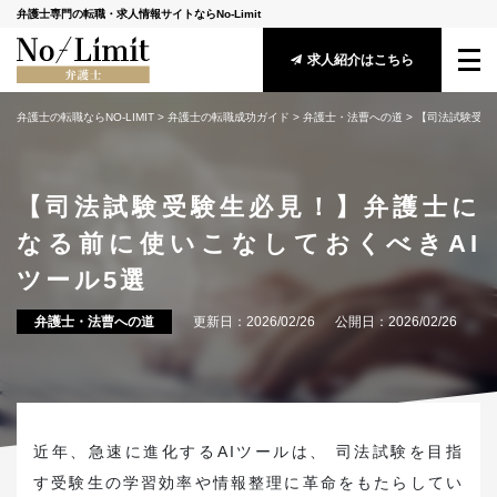
弁護士専門の転職・求人情報サイトならNo-Limit
求人紹介はこちら
弁護士の転職ならNO-LIMIT
 > 
弁護士の転職成功ガイド
 > 
弁護士・法曹への道
 > 
【司法試験受験
サービス概要
転職成功ガイド
【司法試験受験生必見！】弁護士に
なる前に使いこなしておくべきAI
求人情報
ツール5選
アドバイザー紹介
弁護士・法曹への道
更新日：
2026/02/26
公開日：
2026/02/26
安心してご利用頂くために
守秘義務に関する基本方針
メールマガジン登録
近年、急速に進化するAIツールは、 司法試験を目指
す受験生の学習効率や情報整理に革命をもたらしてい