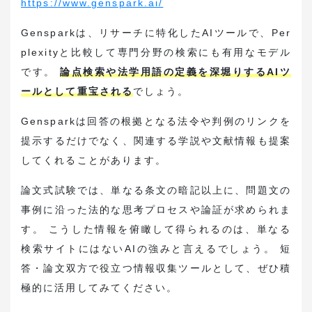
https://www.genspark.ai/
Gensparkは、リサーチに特化したAIツールで、Per
plexityと比較して専門分野の検索にも有用なモデル
です。
論点検索や法学用語の定義を深堀りするAIツ
ールとして重宝される
でしょう。
Gensparkは回答の根拠となる法令や判例のリンクを
提示するだけでなく、関連する学説や文献情報も提案
してくれることがあります。
論文式試験では、単なる条文の暗記以上に、問題文の
事例に沿った法的な思考プロセスや論証が求められま
す。 こうした情報を俯瞰して得られるのは、単なる
検索サイトにはないAIの強みと言えるでしょう。 短
答・論文双方で役立つ情報収集ツールとして、ぜひ積
極的に活用してみてください。