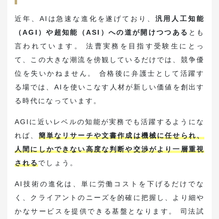
近年、AIは急速な進化を遂げており、
汎用人工知能
（AGI）や超知能（ASI）への道が開けつつある
とも
言われています。 法曹実務を目指す受験生にとっ
て、この大きな潮流を傍観しているだけでは、競争優
位を失いかねません。 合格後に弁護士として活躍す
る場では、AIを使いこなす人材が新しい価値を創出す
る時代になっています。
AGIに近いレベルの知能が実務でも活躍するようにな
れば、
簡単なリサーチや文書作成は機械に任せられ、
人間にしかできない高度な判断や交渉がより一層重視
される
でしょう。
AI技術の進化は、単に労働コストを下げるだけでな
く、クライアントのニーズを的確に把握し、より細や
かなサービスを提供できる基盤となります。 司法試