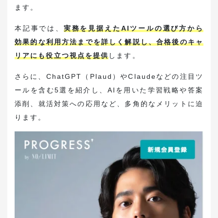
お役立ち資料ダウンロード
ます。
本記事では、
実務を見据えたAIツールの選び方から
転職支援・求人紹介はこちら
効果的な利用方法までを詳しく解説し、合格後のキャ
リアにも役立つ視点を提供
します。
弁護士・法務の採用希望はこちら
さらに、ChatGPT（Plaud）やClaudeなどの注目ツ
ールを含む5選を紹介し、AIを用いた学習戦略や答案
添削、就活対策への応用など、多角的なメリットに迫
ります。