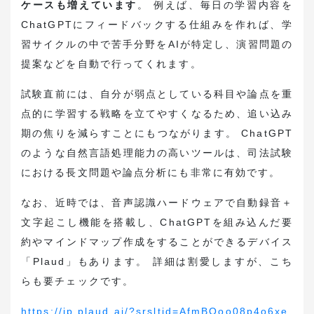
ケースも増えています
。 例えば、毎日の学習内容を
ChatGPTにフィードバックする仕組みを作れば、学
習サイクルの中で苦手分野をAIが特定し、演習問題の
提案などを自動で行ってくれます。
試験直前には、自分が弱点としている科目や論点を重
点的に学習する戦略を立てやすくなるため、追い込み
期の焦りを減らすことにもつながります。 ChatGPT
のような自然言語処理能力の高いツールは、司法試験
における長文問題や論点分析にも非常に有効です。
なお、近時では、音声認識ハードウェアで自動録音＋
文字起こし機能を搭載し、ChatGPTを組み込んだ要
約やマインドマップ作成をすることができるデバイス
「Plaud」もあります。 詳細は割愛しますが、こち
らも要チェックです。
https://jp.plaud.ai/?srsltid=AfmBOoo08p4o6xe