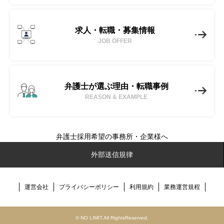
求人・転職・募集情報
JOB OFFER
弁護士が選ぶ理由・転職事例
REASON & EXAMPLE
弁護士採用希望の事務所・企業様へ
No-Limit(ノーリミット)とは
外部送信規律
転職成功事例
運営会社
プライバシーポリシー
利用規約
業務運営規程
弁護士転職ノウハウ
弁護士・法務求人検索
© NO LIMIT.All RightsReserved.