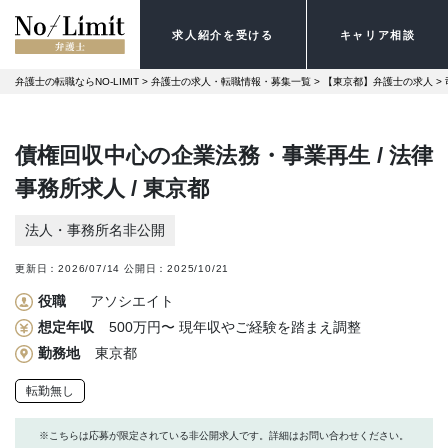
求人紹介を受ける
キャリア相談
弁護士の転職ならNO-LIMIT
 > 
弁護士の求人・転職情報・募集一覧
 > 
【東京都】弁護士の求人
 > 
債権回収中心の企業法務・事業再生 / 法律
事務所求人 / 東京都
法人・事務所名非公開
更新日：
2026/07/14
公開日：
2025/10/21
役職
アソシエイト
想定年収
500万円〜 現年収やご経験を踏まえ調整
勤務地
東京都
転勤無し
※こちらは応募が限定されている非公開求人です。詳細はお問い合わせください。