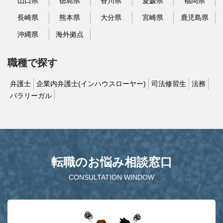
山口県
徳島県
香川県
愛媛県
福岡県
長崎県
熊本県
大分県
宮崎県
鹿児島県
沖縄県
海外拠点
職種で探す
弁護士
企業内弁護士(インハウスローヤー)
司法修習生
法務
パラリーガル
転職のお悩み相談窓口
CONSULTATION WINDOW