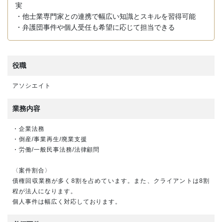
実
・他士業専門家との連携で幅広い知識とスキルを習得可能
・弁護団事件や個人受任も希望に応じて担当できる
役職
アソシエイト
業務内容
・企業法務
・倒産/事業再生/廃業支援
・労働/一般民事法務/法律顧問
〈案件割合〉
債権回収業務が多く8割を占めています。また、クライアントは8割
程が法人になります。
個人事件は幅広く対応しております。