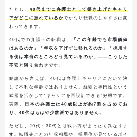
お役立ち資料ダウンロード
ただし、
40代までに弁護士として築き上げたキャリ
アがどこに振れているか
でかなり転職のしやすさは変
転職支援・求人紹介はこちら
わってきます。
40代での弁護士の転職は、
弁護士・法務の採用希望はこちら
「この年齢でも市場価値
はあるのか」「年収を下げずに移れるのか」「採用す
る側は本当のところどう見ているのか」——こうした
不安と隣り合わせです
。
結論から言えば、40代は弁護士キャリアにおいて決
して不利な年齢ではありません。経験と専門性という
武器を活かして“キャリアを再設計できる”好機です。
実際、
日本の弁護士は40歳以上が約7割を占めてお
り、40代はもはや少数派ではありません。
ただし、20代・30代とは戦い方がまったく異なりま
す。転職先ごとの年収相場や、採用側が見ているポイ