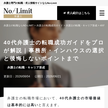
弁護士専門の転職・求人情報サイトならNo-Limit
求人紹介はこちら
弁護士の転職ならNO-LIMIT
 > 
弁護士の転職成功ガイド
 > 
弁護士の転職・キャリア形成
 > 
40代
サービス概要
40代弁護士の転職成功ガイドをプロ
転職成功ガイド
が解説｜事務所・インハウスの選択
求人情報
と後悔しないポイントまで
アドバイザー紹介
弁護士の転職・キャリア形成
更新日：
2026/08/04
公開日：
2026/06/21
安心してご利用頂くために
守秘義務に関する基本方針
メールマガジン登録
弁護士の転職市場において、
40代弁護士の市場価値
は基本的には高い
と言えます。