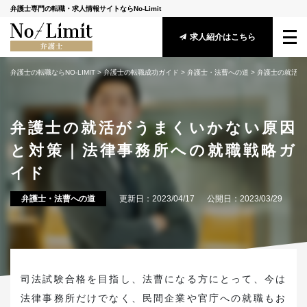
弁護士専門の転職・求人情報サイトならNo-Limit
求人紹介はこちら
弁護士の転職ならNO-LIMIT
 > 
弁護士の転職成功ガイド
 > 
弁護士・法曹への道
 > 
弁護士の就活が
サービス概要
転職成功ガイド
弁護士の就活がうまくいかない原因
と対策｜法律事務所への就職戦略ガ
求人情報
イド
アドバイザー紹介
弁護士・法曹への道
更新日：
2023/04/17
公開日：
2023/03/29
安心してご利用頂くために
守秘義務に関する基本方針
メールマガジン登録
司法試験合格を目指し、法曹になる方にとって、今は
法律事務所だけでなく、民間企業や官庁への就職もお