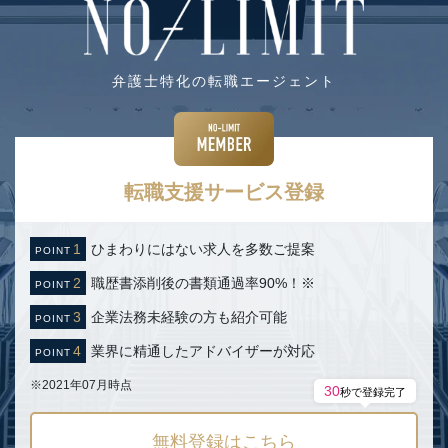
弁護士特化の転職エージェント
転職支援サービス登録
ひまわりにはない求人を多数ご提案
職歴書添削後の書類通過率90%！
※
企業法務未経験の方も紹介可能
業界に精通したアドバイザーが対応
※2021年07月時点
30
秒で登録完了
無料登録はこちら