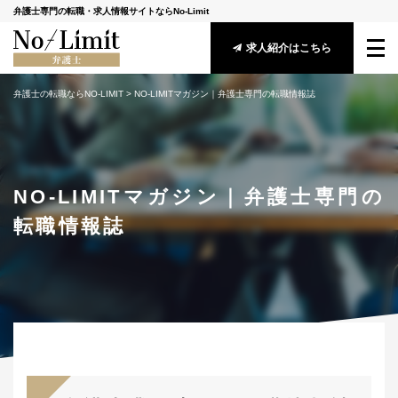
弁護士専門の転職・求人情報サイトならNo-Limit
求人紹介はこちら
弁護士の転職ならNO-LIMIT
 > 
NO-LIMITマガジン｜弁護士専門の転職情報誌
サービス概要
転職成功ガイド
NO-LIMITマガジン｜弁護士専門の
求人情報
転職情報誌
アドバイザー紹介
安心してご利用頂くために
守秘義務に関する基本方針
メールマガジン登録