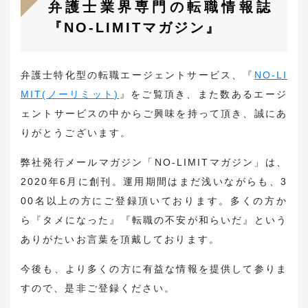
お役立ち資料ダウンロード
弁護士業界専門の転職情報誌
『NO-LIMITマガジン』
転職支援・求人紹介はこちら
弁護士特化型の転職エージェントサービス、『
NO-LI
弁護士・法務の採用希望はこちら
MIT(ノーリミット)
』をご覧頂き、また数あるエージ
ェントサービスの中からご興味を持って頂き、誠にあ
りがとうございます。
弊社発行メールマガジン「NO-LIMITマガジン」は、
2020年6月に創刊。運用期間はまだ浅いながらも、3
00名以上の方にご登録頂いております。多くの方か
ら『タメになった』『転職の不安が和らいだ』という
ありがたいお言葉を頂戴しております。
今後も、より多くの方に有益な情報を提供して参りま
すので、是非ご登録ください。