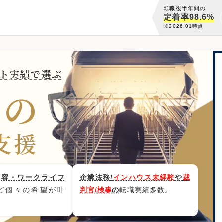
転職後半年間の
定着率98.6%
※2026.01時点
ト実績で選ぶ
門の
支援
内容・ワークライフ
企業法務/
インハウス未経験
や
裁
ど個々の希望が叶
判官/検事
の
転職実績多数。