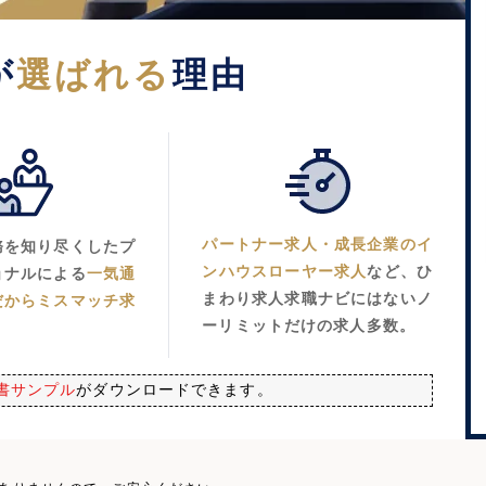
が
選ばれる
理由
パートナー求人・成長企業のイ
務を知り尽くしたプ
ンハウスローヤー求人
など、ひ
ョナルによる
一気通
まわり求人求職ナビにはないノ
だからミスマッチ求
ーリミットだけの求人多数。
書サンプル
がダウンロードできます。