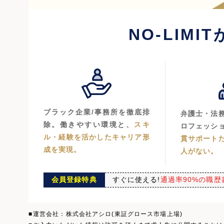
NO-LIMIT
ブラック企業/事務所を徹底排
弁護士・法
除。働きやすい環境と、
スキ
ロフェッシ
ル・経験を活かしたキャリア形
貫サポート
成を実現。
人がない。
会員登録特典
すぐに使える!
通過率90%の職歴
運営会社：株式会社アシロ(東証グロース市場上場)