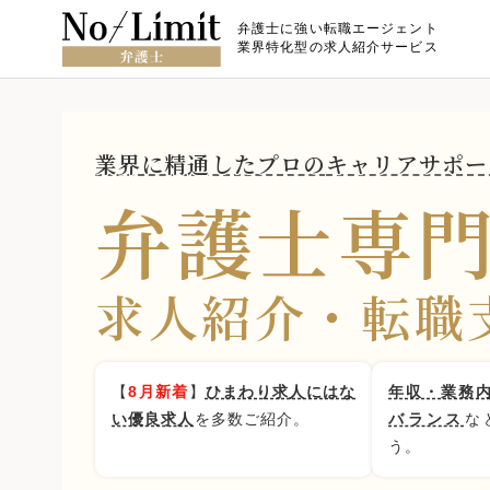
弁護士に強い転職エージェント
業界特化型の求人紹介サービス
業界に精通したプロの
キャリアサポー
弁護士専
求人紹介・転職
【
8月新着
】
ひまわり求人にはな
年収・業務
い優良求人
を多数ご紹介。
バランス
な
う。