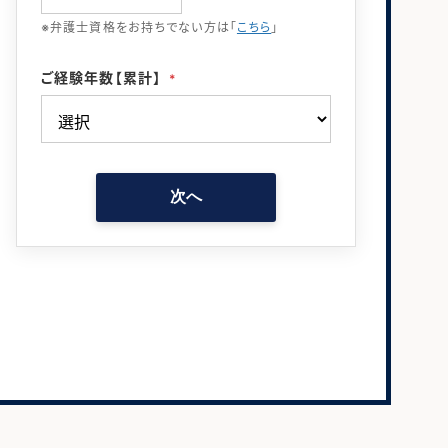
※弁護士資格をお持ちでない方は「
こちら
」
ご経験年数【累計】
*
次へ