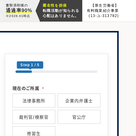
書類添削後の
匿名性を担保
【厚生労働省】
通過率90%
転職活動が知られる
有料職業紹介事業
心配はありません。
(13-ユ-313782)
※2026.01時点
Step 1 / 5
現在のご所属
*
法律事務所
企業内弁護士
裁判官/検察官
官公庁
修習生