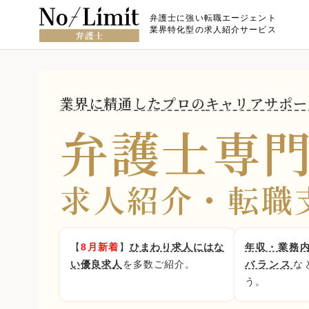
弁護士に強い転職エージェント
業界特化型の求人紹介サービス
業界に精通したプロの
キャリアサポー
弁護士専
求人紹介・転職
【
8月新着
】
ひまわり求人にはな
年収・業務
い優良求人
を多数ご紹介。
バランス
な
う。