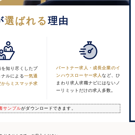
が
選ばれる
理由
パートナー求人・成長企業のイ
務を知り尽くしたプ
ンハウスローヤー求人
など、ひ
ョナルによる
一気通
まわり求人求職ナビにはないノ
だからミスマッチ求
ーリミットだけの求人多数。
書サンプル
がダウンロードできます。