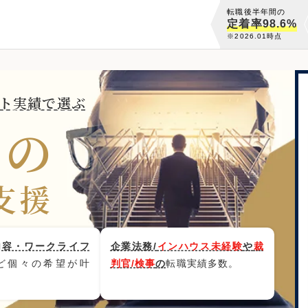
転職後半年間の
定着率98.6%
※2026.01時点
ト実績で選ぶ
門の
支援
内容・ワークライフ
企業法務/
インハウス未経験
や
裁
ど個々の希望が叶
判官/検事
の
転職実績多数。