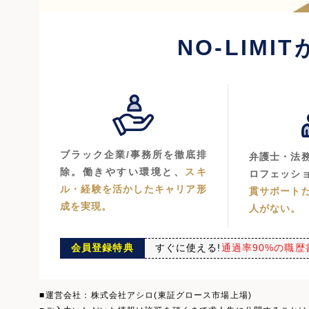
NO-LIMIT
ブラック企業/事務所を徹底排
弁護士・法
除。働きやすい環境と、
スキ
ロフェッシ
ル・経験を活かしたキャリア形
貫サポート
成を実現。
人がない。
会員登録特典
すぐに使える!
通過率90%の職歴
運営会社：株式会社アシロ(東証グロース市場上場)