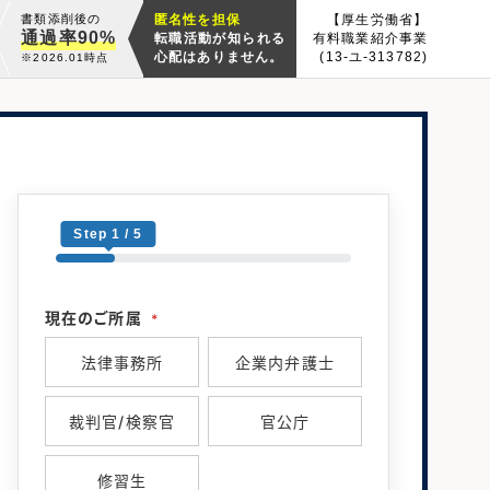
書類添削後の
匿名性を担保
【厚生労働省】
通過率90%
転職活動が知られる
有料職業紹介事業
心配はありません。
(13-ユ-313782)
※2026.01時点
Step 1 / 5
現在のご所属
*
法律事務所
企業内弁護士
裁判官/検察官
官公庁
修習生