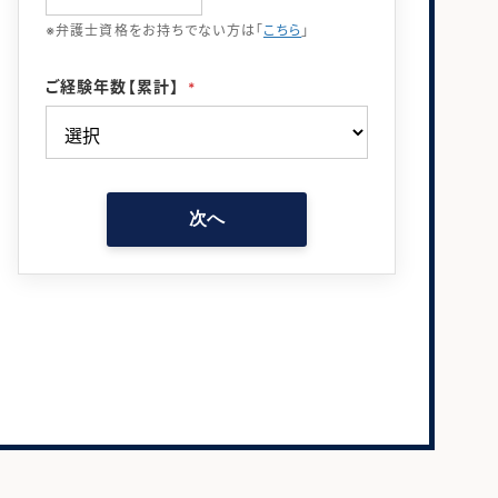
※弁護士資格をお持ちでない方は「
こちら
」
ご経験年数【累計】
*
次へ