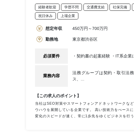
経験者歓迎
学歴不問
交通費支給
社保完備
祝日休み
上場企業
想定年収
450万円～700万円
勤務地
東京都渋谷区
必須要件
・契約書の起案経験 ・IT系企業
法務グループは契約・取引法務
業務内容
ス、...
【この求人のポイント】
当社はSEO対策やスマートフォンアドネットワークな
ウハウを展開している企業です。 高い技術力をべース
変化のスピードが速く、常に1歩先をゆくビジネスを行う必