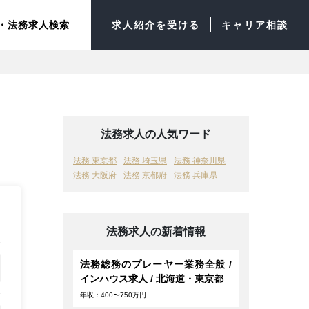
・法務求人検索
求人紹介を受ける
キャリア相談
法務求人の人気ワード
法務 東京都
法務 埼玉県
法務 神奈川県
法務 大阪府
法務 京都府
法務 兵庫県
法務求人の新着情報
法務総務のプレーヤー業務全般 /
インハウス求人 / 北海道・東京都
年収：400〜750万円