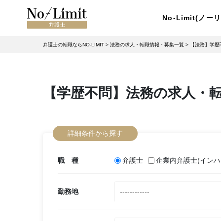
No-Limit(ノ
弁護士の転職ならNO-LIMIT
>
法務の求人・転職情報・募集一覧
>
【法務】学歴
【学歴不問】法務の求人・
詳細条件から探す
職 種
弁護士
企業内弁護士(インハ
勤務地