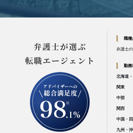
職種
弁護士の
勤務
北海道・
関東
中部
関西
中国・四
九州・沖