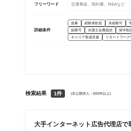
フリーワード
急募
経験者歓迎
未経験可
詳細条件
副業可
弁護士会費負担
留学制
キャリア形成支援
リモートワーク
検索結果
1件
(非公開求人：600件以上)
大手インターネット広告代理店で