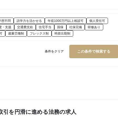
学歴不問
語学力を活かせる
年収1000万円以上相談可
個人受任可
度・支援
交通費支給
住宅手当
国保
社保完備
研修あり
可
裁量労働制
フレックス制
時差出勤制
この条件で検索する
条件をクリア
取引を円滑に進める法務の求人