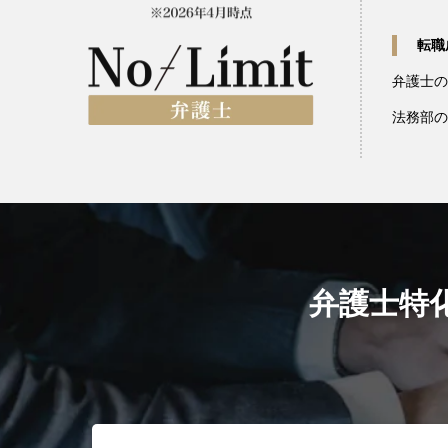
転職
弁護士の
法務部の
弁護士特