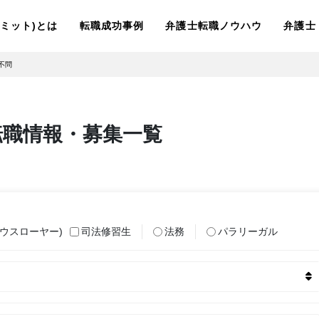
ーリミット)とは
転職成功事例
弁護士転職ノウハウ
弁護士
不問
転職情報・募集一覧
ウスローヤー)
司法修習生
法務
パラリーガル