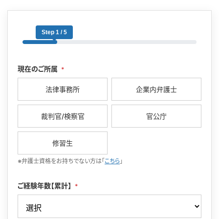
Step 1 / 5
現在のご所属
*
法律事務所
企業内弁護士
裁判官/検察官
官公庁
修習生
※弁護士資格をお持ちでない方は「
こちら
」
ご経験年数【累計】
*