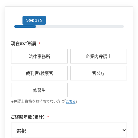
Step 1 / 5
現在のご所属
*
法律事務所
企業内弁護士
裁判官/検察官
官公庁
修習生
※弁護士資格をお持ちでない方は「
こちら
」
ご経験年数【累計】
*