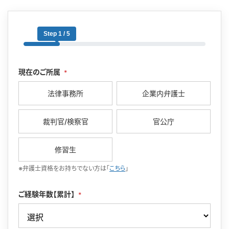
Step 1 / 5
現在のご所属
*
法律事務所
企業内弁護士
裁判官/検察官
官公庁
修習生
※弁護士資格をお持ちでない方は「
こちら
」
ご経験年数【累計】
*