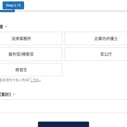
Step 1 / 5
属
*
法律事務所
企業内弁護士
裁判官/検察官
官公庁
修習生
をお持ちでない方は「
こちら
」
【累計】
*