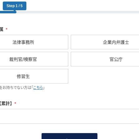
Step 1 / 5
属
*
法律事務所
企業内弁護士
裁判官/検察官
官公庁
修習生
をお持ちでない方は「
こちら
」
【累計】
*