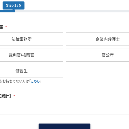
Step 1 / 5
属
*
法律事務所
企業内弁護士
裁判官/検察官
官公庁
修習生
をお持ちでない方は「
こちら
」
【累計】
*