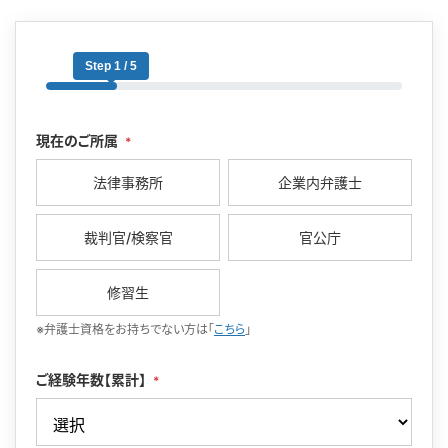
Step 1 / 5
現在のご所属
*
法律事務所
企業内弁護士
裁判官/検察官
官公庁
修習生
※弁護士資格をお持ちでない方は「
こちら
」
ご経験年数【累計】
*