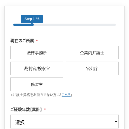
Step 1 / 5
現在のご所属
*
法律事務所
企業内弁護士
裁判官/検察官
官公庁
修習生
※弁護士資格をお持ちでない方は「
こちら
」
ご経験年数【累計】
*