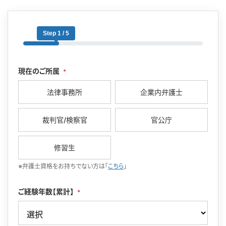
Step 1 / 5
現在のご所属
*
法律事務所
企業内弁護士
裁判官/検察官
官公庁
修習生
※弁護士資格をお持ちでない方は「
こちら
」
ご経験年数【累計】
*