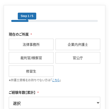
Step 1 / 5
現在のご所属
*
法律事務所
企業内弁護士
裁判官/検察官
官公庁
修習生
※弁護士資格をお持ちでない方は「
こちら
」
ご経験年数【累計】
*