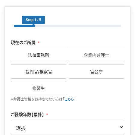
Step 1 / 5
現在のご所属
*
法律事務所
企業内弁護士
裁判官/検察官
官公庁
修習生
※弁護士資格をお持ちでない方は「
こちら
」
ご経験年数【累計】
*