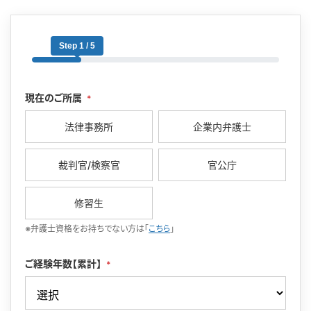
Step 1 / 5
現在のご所属
*
法律事務所
企業内弁護士
裁判官/検察官
官公庁
修習生
※弁護士資格をお持ちでない方は「
こちら
」
ご経験年数【累計】
*