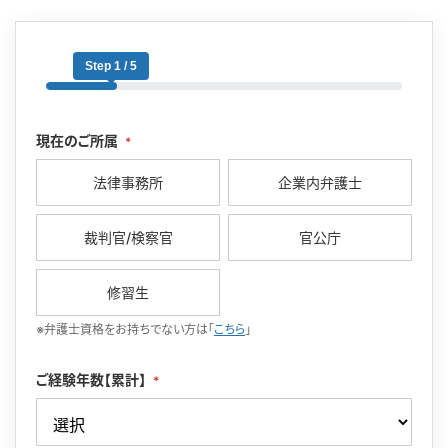
Step 1 / 5
現在のご所属
*
法律事務所
企業内弁護士
裁判官/検察官
官公庁
修習生
※弁護士資格をお持ちでない方は「
こちら
」
ご経験年数【累計】
*